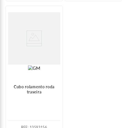
Cubo rolamento roda
traseira
:
13593156