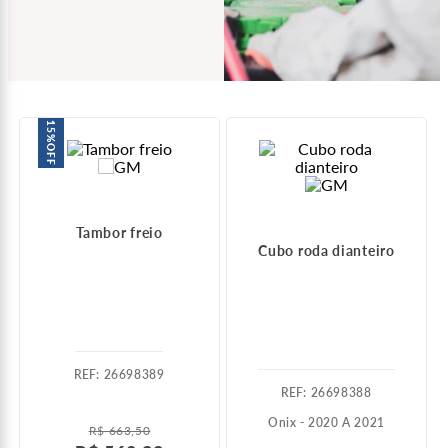
15%
OFF
Tambor freio
Cubo roda dianteiro
:
26698389
:
26698388
Onix - 2020 A 2021
R$
663
,
50