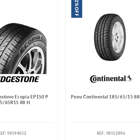
2%
OFF
estone Ecopia EP150 P
Pneu Continental 185/65/15 8
5/65R15 88 H
:
98594052
:
98552896