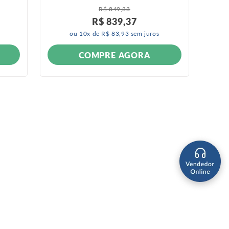
R$
849
,
33
R$
839
,
37
ou
10
x de
R$
83
,
93
sem juros
COMPRE AGORA