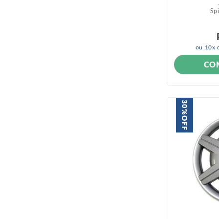
Sp
ou
10
x 
CO
30%
OFF