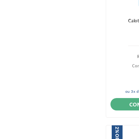
Calo
Cor
ou
3
x 
CO
2%
OFF