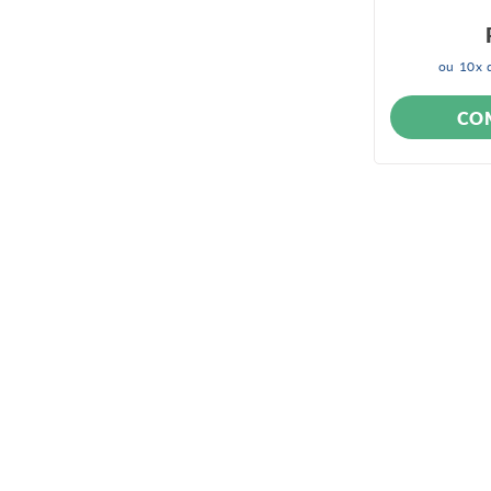
ou
10
x 
CO