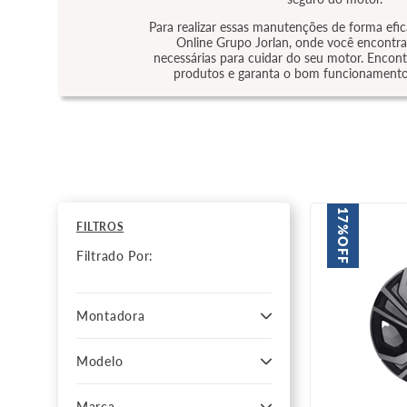
10
º
correia dentada
Para realizar essas manutenções de forma efic
Online Grupo Jorlan, onde você encontra
necessárias para cuidar do seu motor. Encont
produtos e garanta o bom funcionamento 
17%
FILTROS
OFF
Filtrado Por:
Montadora
Chevrolet
Modelo
Honda
Peugeot
Onix
Ford
Marca
Prisma