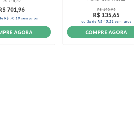
R$
718
,
39
R$
701
,
96
R$
190
,
95
R$
135
,
65
de
R$
70
,
19
sem juros
ou
3
x de
R$
45
,
21
sem juros
MPRE AGORA
COMPRE AGORA