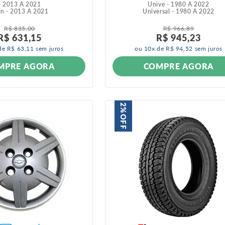
- 2013 A 2021
Unive - 1980 A 2022
in - 2013 A 2021
Universal - 1980 A 2022
R$
835
,
00
R$
966
,
89
R$
631
,
15
R$
945
,
23
de
R$
63
,
11
sem juros
ou
10
x de
R$
94
,
52
sem juros
MPRE AGORA
COMPRE AGORA
2%
OFF