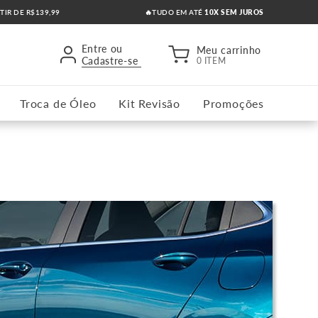
RTIR DE R$139,99
🔥TUDO EM ATÉ
10X SEM JUROS
Entre ou
Meu carrinho
Cadastre-se
0 ITEM
Troca de Óleo
Kit Revisão
Promoções