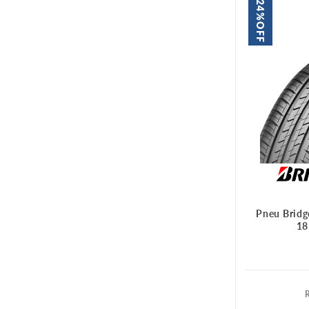
24%
OFF
Pneu Bridg
18