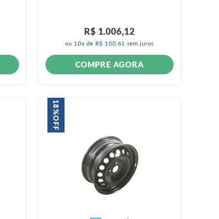
R$
1
.
006
,
12
ou
10
x de
R$
100
,
61
sem juros
COMPRE AGORA
18%
OFF