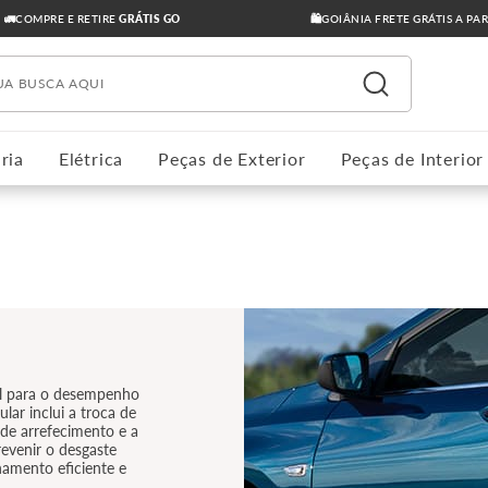
🚛COMPRE E RETIRE
GRÁTIS GO
🛍️GOIÂNIA FRETE GRÁTIS A PA
ua busca aqui
ria
Elétrica
Peças de Exterior
Peças de Interior
al para o desempenho
lar inclui a troca de
a de arrefecimento e a
evenir o desgaste
amento eficiente e