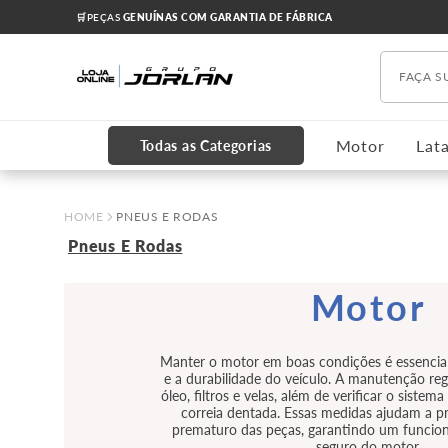
🛒PEÇAS
GENUÍNAS COM GARANTIA DE FÁBRICA
Faça s
TERMOS MAIS BUSCADOS
1
º
chevrolet
Motor
Lata
Todas as Categorias
2
º
onix
3
º
s10
PNEUS E RODAS
4
º
motor
Pneus E Rodas
5
º
cobalt
Motor
6
º
cruze 2012
7
º
cabeçote
Manter o motor em boas condições é essenci
e a durabilidade do veículo. A manutenção regu
8
º
kits
óleo, filtros e velas, além de verificar o sistem
correia dentada. Essas medidas ajudam a pr
9
º
oleo
prematuro das peças, garantindo um funcion
seguro do motor.