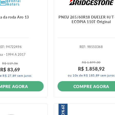
ta da roda Aro 13
PNEU 265/60R18 DUELER H/T 
ECOPIA 110T Original
:
94722496
:
98550368
sa - 1994 A 2017
R$
1
.
899
,
00
R$
119
,
56
R$
1
.
858
,
92
R$
83
,
69
ou
10
x de
R$
185
,
89
sem juros
de
R$
27
,
89
sem juros
MPRE AGORA
COMPRE AGORA
29%