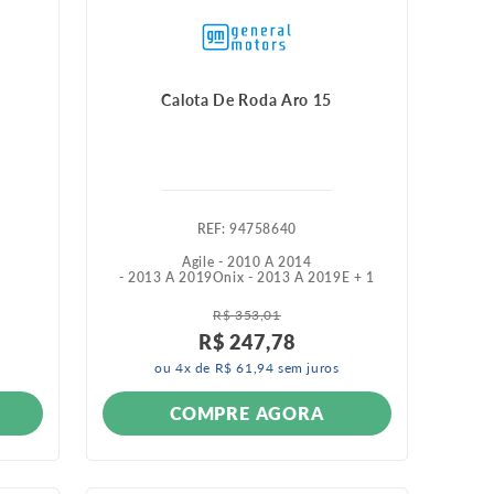
Calota De Roda Aro 15
:
94758640
Agile - 2010 A 2014
- 2013 A 2019
Onix - 2013 A 2019
E +
1
R$
353
,
01
R$
247
,
78
ou
4
x de
R$
61
,
94
sem juros
COMPRE AGORA