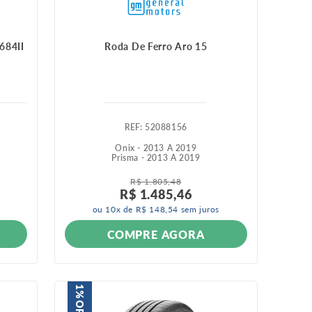
684II
Roda De Ferro Aro 15
:
52088156
Onix - 2013 A 2019
Prisma - 2013 A 2019
R$
1
.
805
,
48
R$
1
.
485
,
46
ou
10
x de
R$
148
,
54
sem juros
COMPRE AGORA
1%
OFF