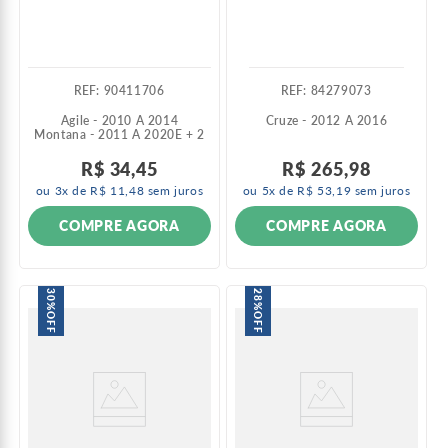
:
90411706
:
84279073
Agile - 2010 A 2014
Cruze - 2012 A 2016
Montana - 2011 A 2020
E +
2
R$
34
,
45
R$
265
,
98
ou
3
x de
R$
11
,
48
sem juros
ou
5
x de
R$
53
,
19
sem juros
COMPRE AGORA
COMPRE AGORA
30%
28%
OFF
OFF