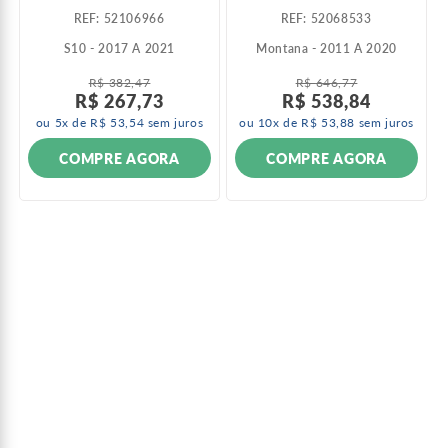
:
52106966
:
52068533
S10 - 2017 A 2021
Montana - 2011 A 2020
R$
382
,
47
R$
646
,
77
R$
267
,
73
R$
538
,
84
ou
5
x de
R$
53
,
54
sem juros
ou
10
x de
R$
53
,
88
sem juros
COMPRE AGORA
COMPRE AGORA