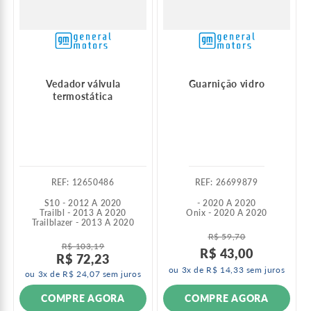
Vedador válvula
Guarnição vidro
termostática
:
12650486
:
26699879
S10 - 2012 A 2020
- 2020 A 2020
Trailbl - 2013 A 2020
Onix - 2020 A 2020
Trailblazer - 2013 A 2020
R$
59
,
70
R$
103
,
19
R$
43
,
00
R$
72
,
23
ou
3
x de
R$
14
,
33
sem juros
ou
3
x de
R$
24
,
07
sem juros
COMPRE AGORA
COMPRE AGORA