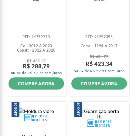
:
94779210
:
93257393
Co - 2012 A 2020
Corsa - 1994 A 2017
Cobalt - 2012 A 2020
R$
604
,
77
R$
329
,
17
R$
423
,
34
R$
288
,
79
ou
8
x de
R$
52
,
91
sem juros
ou
5
x de
R$
57
,
75
sem juros
COMPRE AGORA
COMPRE AGORA
30%
30%
OFF
OFF