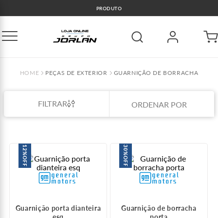
🚛COMPRE E RETIRE GRÁTIS GO
PEÇAS DE EXTERIOR
GUARNIÇÃO DE BORRACHA
FILTRAR
ORDENAR POR
12%
30%
OFF
OFF
Guarnição porta dianteira
Guarnição de borracha
esq
porta