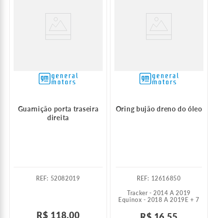
Guarnição porta traseira
Oring bujão dreno do óleo
direita
:
52082019
:
12616850
Tracker - 2014 A 2019
Equinox - 2018 A 2019
E +
7
R$
118
,
00
R$
16
,
55