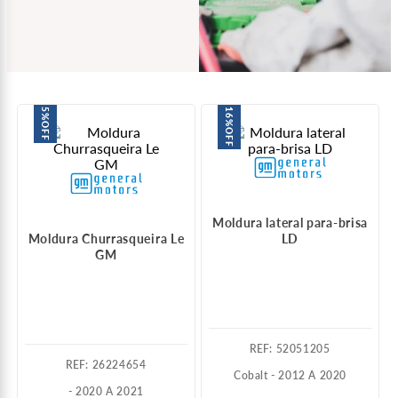
5%
16%
OFF
OFF
Moldura lateral para-brisa
Moldura Churrasqueira Le
LD
GM
:
52051205
:
26224654
Cobalt - 2012 A 2020
- 2020 A 2021