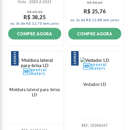
Onix - 2020 A 2021
R$
30
,
62
R$
25
,
76
R$
40
,
40
R$
38
,
25
ou
2
x de
R$
12
,
88
sem juros
ou
3
x de
R$
12
,
75
sem juros
COMPRE AGORA
COMPRE AGORA
14%
10%
OFF
OFF
Vedador LD
Moldura lateral para-brisa
LD
:
52048247