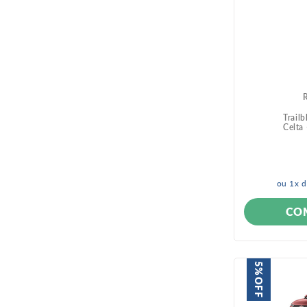
Trail
Celta
ou
1
x 
CO
5%
OFF