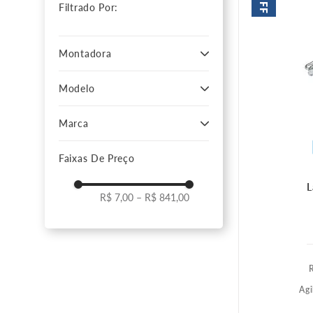
OFF
10
º
pastilha freio
Filtrado Por:
Montadora
Chevrolet
Modelo
Honda
Vectra
Marca
S10
Cruze
GM
Corsa
Faixas De Preço
Koito
Montana
ACDelco
Cobalt
Astra
L
Trailblazer
R$ 7,00
–
R$ 841,00
Onix
Zafira
Prisma
Tracker
Spin
Omega
Agile
Meriva
Agi
Blazer