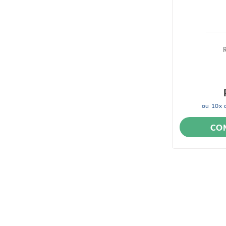
ou
10
x 
CO