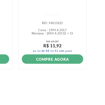
:
94615825
Corsa - 1994 A 2017
Montana - 2004 A 2011
E +
15
R$
13
,
87
R$
11
,
92
ou
1
x de
R$
11
,
92
sem juros
COMPRE AGORA