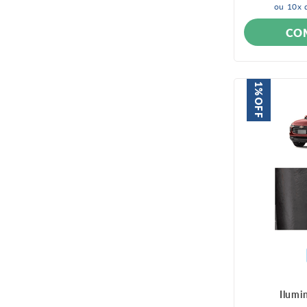
ou
10
x 
CO
1%
OFF
Ilumi