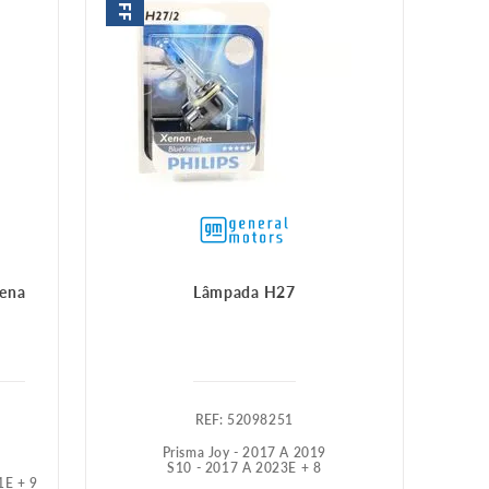
OFF
gena
Lâmpada H27
:
52098251
Prisma Joy - 2017 A 2019
S10 - 2017 A 2023
E +
8
1
E +
9