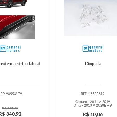
externa estribo lateral
Lâmpada
:
98553979
:
13500812
Camaro - 2011 A 2019
Onix - 2013 A 2020
E +
9
R$
885
,
08
R$
840
,
92
R$
10
,
06