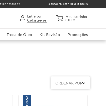
RTIR DE R$139,99
🔥TUDO EM ATÉ
10X SEM JUROS
Entre ou
Meu carrinho
Cadastre-se
0 ITEM
Troca de Óleo
Kit Revisão
Promoções
ORDENAR POR
25%