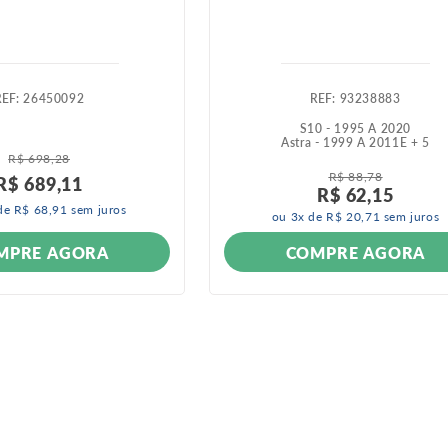
:
26450092
:
93238883
S10 - 1995 A 2020
Astra - 1999 A 2011
E +
5
R$
698
,
28
R$
88
,
78
R$
689
,
11
R$
62
,
15
de
R$
68
,
91
sem juros
ou
3
x de
R$
20
,
71
sem juros
MPRE AGORA
COMPRE AGORA