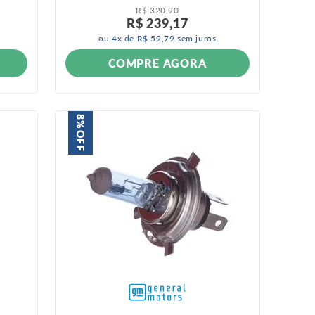
R$
320
,
90
R$
239
,
17
ou
4
x de
R$
59
,
79
sem juros
COMPRE AGORA
8%
OFF