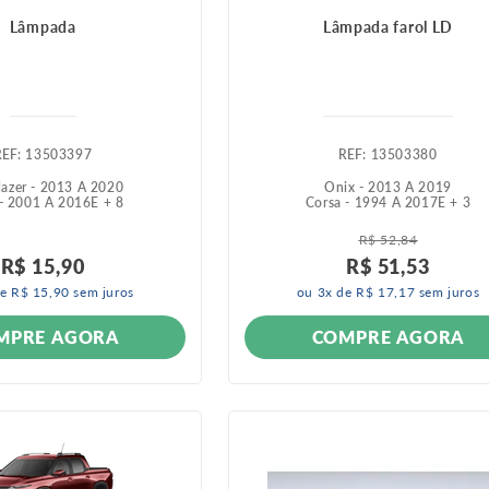
Lâmpada
Lâmpada farol LD
:
13503397
:
13503380
blazer - 2013 A 2020
Onix - 2013 A 2019
 - 2001 A 2016
E +
8
Corsa - 1994 A 2017
E +
3
R$
52
,
84
R$
15
,
90
R$
51
,
53
de
R$
15
,
90
sem juros
ou
3
x de
R$
17
,
17
sem juros
MPRE AGORA
COMPRE AGORA