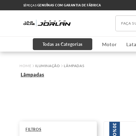
🛒PEÇAS
GENUÍNAS COM GARANTIA DE FÁBRICA
Faça s
TERMOS MAIS BUSCADOS
1
º
chevrolet
Motor
Lata
Todas as Categorias
2
º
onix
3
º
s10
ILUMINAÇÃO
LÂMPADAS
4
º
motor
Lâmpadas
5
º
cobalt
6
º
cruze 2012
7
º
cabeçote
8
º
kits
30%
9
º
correia dentada
FILTROS