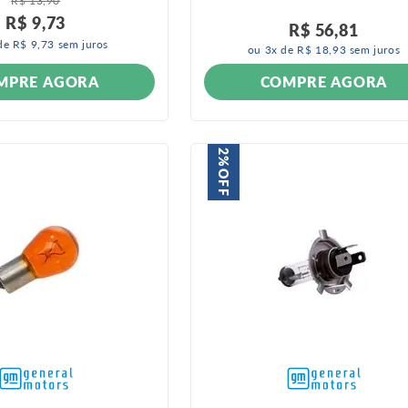
R$
13
,
90
R$
9
,
73
R$
56
,
81
de
R$
9
,
73
sem juros
ou
3
x de
R$
18
,
93
sem juros
MPRE AGORA
COMPRE AGORA
2%
OFF