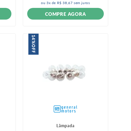
ou
3
x de
R$
38
,
67
sem juros
COMPRE AGORA
14%
OFF
Lâmpada