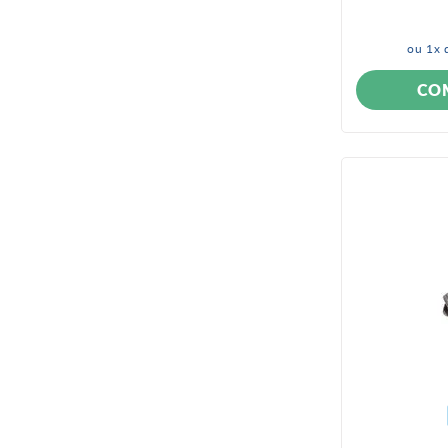
Chevette
Kadett
Celta
ou
1
x 
Captiva
Utilitários
Opala
CO
Monza
Ipanema
Caravan
Tigra
Sonic
Camaro
Calibra