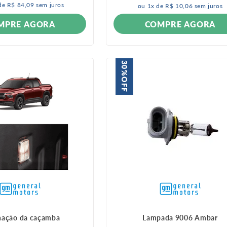
de
R$
84
,
09
sem juros
ou
1
x de
R$
10
,
06
sem juros
COMPRE AGORA
MPRE AGORA
30%
OFF
nação da caçamba
Lampada 9006 Ambar