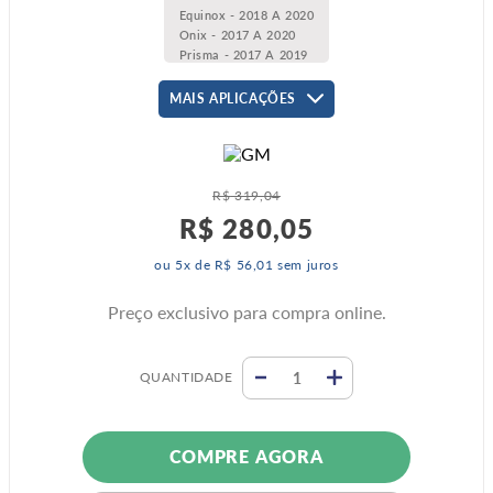
Equinox - 2018 A 2020
Onix - 2017 A 2020
Prisma - 2017 A 2019
Spin - 2017 A 2021
Tracker - 2021 A 2021
MAIS APLICAÇÕES
R$
319
,
04
R$
280
,
05
ou
5
x de
R$
56
,
01
sem juros
Preço exclusivo para compra online.
QUANTIDADE
COMPRE AGORA