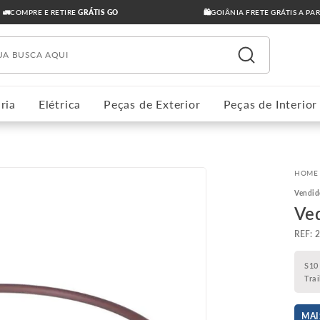
🚛COMPRE E RETIRE
GRÁTIS GO
🛍️GOIÂNIA FRETE GRÁTIS A PA
ua busca aqui
ria
Elétrica
Peças de Exterior
Peças de Interior
Vendid
Ve
:
S10
Tra
MAI