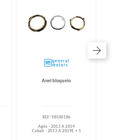
Anel bloqueio
Árvore transm
:
98500186
:
9
Agile - 2013 A 2014
Blazer - 
Cobalt - 2013 A 2019
E +
5
S10 - 19