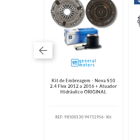
mbreagem
Kit de Embreagem - Nova S10
2.4 Flex 2012 a 2016 + Atuador
Hidráulico ORIGINAL
260512
:
98500130 94711956- Kit
015 A 2021
 A 2020
E +
3