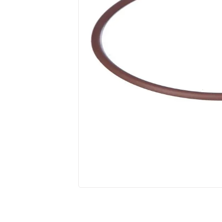
10
º
amortecedores