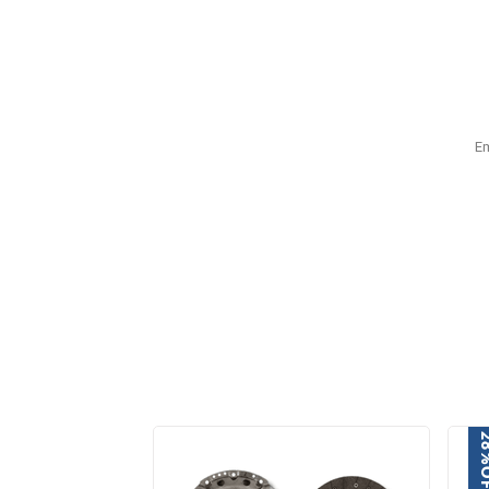
E
2
O