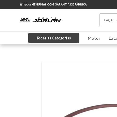
🛒PEÇAS
GENUÍNAS COM GARANTIA DE FÁBRICA
Faça s
TERMOS MAIS BUSCADOS
1
º
chevrolet
Motor
Lata
Todas as Categorias
2
º
onix
3
º
s10
4
º
motor
5
º
cobalt
6
º
cruze 2012
7
º
cabeçote
8
º
kits
9
º
correia dentada