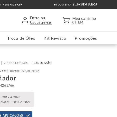
RTIR DE R$139,99
🔥TUDO EM ATÉ
10X SEM JUROS
Entre ou
Meu carrinho
Cadastre-se
0 ITEM
Troca de Óleo
Kit Revisão
Promoções
VIDROS LATERAIS
TRANSMISSÃO
o e entregue por:
Grupo Jorlan
dador
24261766
 - 2012 A 2020
ilblazer - 2013 A 2020
S APLICAÇÕES