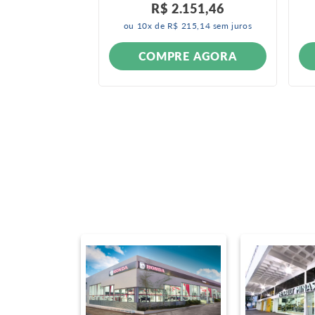
R$
2
.
151
,
46
ou
10
x de
R$
215
,
14
sem juros
ONÍVEL
COMPRE AGORA