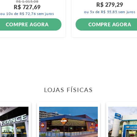
R$
1
.
015
,
08
R$
279
,
29
R$
727
,
69
ou
5
x de
R$
55
,
85
sem juros
ou
10
x de
R$
72
,
76
sem juros
COMPRE AGORA
COMPRE AGORA
LOJAS FÍSICAS