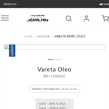
🚛COMPRE E RETIRE GRÁTIS GO
MOTOR
VARETA NÍVEL ÓLEO
19%
OFF
Vareta Oleo
:
93306421
Vendido e entregue por:
Grupo Jorlan
Celta - 2001 A 2016
Corsa - 1994 A 2017