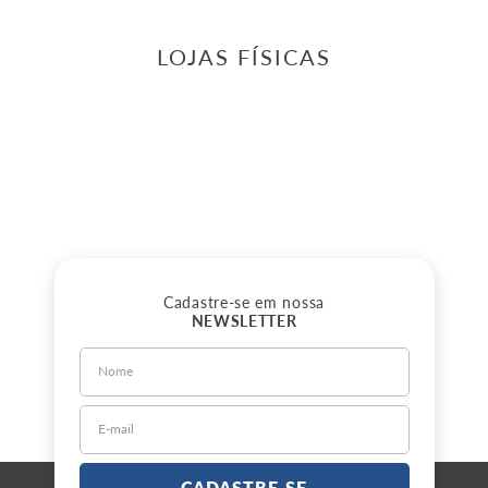
Terminal Direcao Eletrica Direito
:
52112626
Cobalt - 2017 A 2020
Onix - 2017 A 2020
E +
2
R$
545
,
01
ou
10
x de
R$
54
,
50
sem juros
COMPRE AGORA