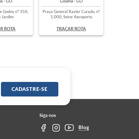
ia - GO
Goiânia - GO
e Godoy nº 350,
Praça General Xavier Curado, nº
 Jardim
1.000, Setor Aeroporto
R ROTA
TRAÇAR ROTA
CADASTRE-SE
Siga-nos