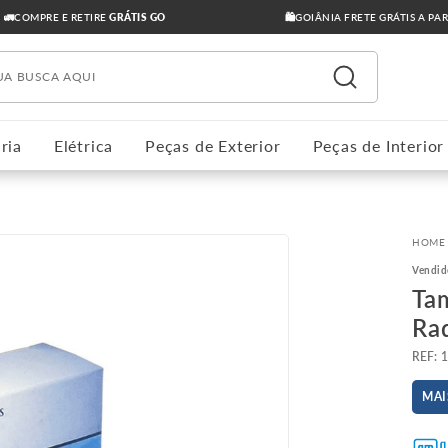
🚛COMPRE E RETIRE
GRÁTIS GO
🛍️GOIÂNIA FRETE GRÁTIS A PA
ua busca aqui
ria
Elétrica
Peças de Exterior
Peças de Interior
Vendid
Ta
Ra
:
MAI