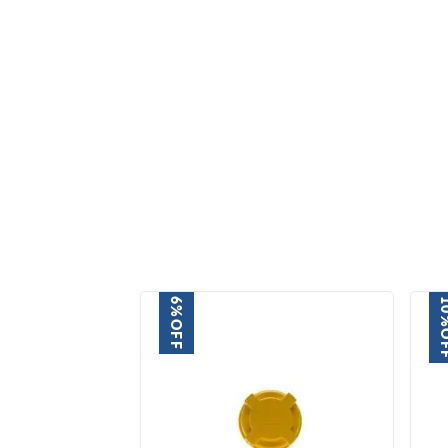
6%
1
OFF
O