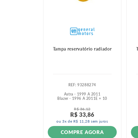
Tampa reservatório radiador
:
93288274
Astra - 1999 A 2011
Blazer - 1996 A 2011
E +
10
R$
36
,
12
R$
33
,
86
ou
3
x de
R$
11
,
28
sem juros
COMPRE AGORA