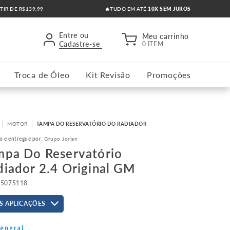
RTIR DE R$139,99
🔥TUDO EM ATÉ
10X SEM JUROS
Entre ou
Meu carrinho
Cadastre-se
0 ITEM
Troca de Óleo
Kit Revisão
Promoções
MOTOR
TAMPA DO RESERVATÓRIO DO RADIADOR
o e entregue por:
Grupo Jorlan
mpa Do Reservatório
diador 2.4 Original GM
15075118
S APLICAÇÕES