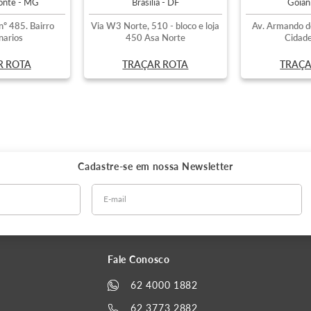
zonte - MG
Brasília - DF
Goiân
nº 485. Bairro
Via W3 Norte, 510 - bloco e loja
Av. Armando d
narios
450 Asa Norte
Cidade
R ROTA
TRAÇAR ROTA
TRAÇA
Cadastre-se em nossa
Newsletter
Fale Conosco
62 4000 1882
62 3773 2882