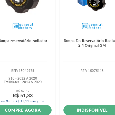
Tampa reservatório radiador
Tampa Do Reservatório Radi
2.4 Original GM
:
15042975
:
15075118
S10 - 2012 A 2020
Trailblazer - 2013 A 2020
R$
57
,
17
R$
51
,
33
ou
3
x de
R$
17
,
11
sem juros
COMPRE AGORA
INDISPONÍVEL