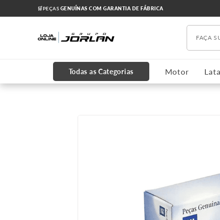
🛒PEÇAS
GENUÍNAS COM GARANTIA DE FÁBRICA
Faça s
TERMOS MAIS BUSCADOS
1
º
chevrolet
Motor
Lata
Todas as Categorias
2
º
onix
3
º
s10
4
º
motor
5
º
amortecedores
6
º
grade
7
º
cruze 2012
8
º
cabeçote
9
º
cobalt