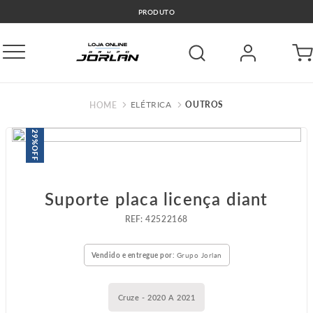
PRODUTO
ELÉTRICA
OUTROS
29%
OFF
Suporte placa licença diant
:
42522168
Vendido e entregue por:
Grupo Jorlan
Cruze - 2020 A 2021