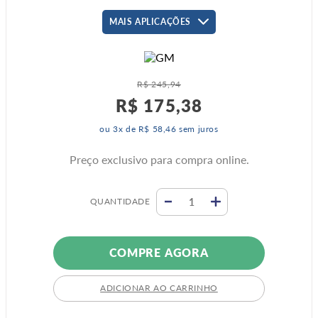
MAIS APLICAÇÕES
R$
245
,
94
R$
175
,
38
ou
3
x de
R$
58
,
46
sem juros
Preço exclusivo para compra online.
QUANTIDADE
COMPRE AGORA
ADICIONAR AO CARRINHO