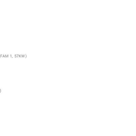
, FAM 1, 57KW)
)