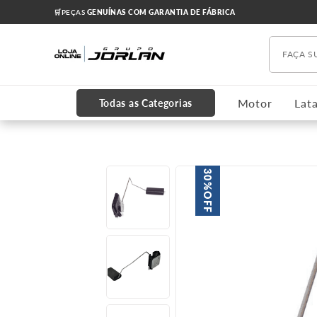
🛒PEÇAS
GENUÍNAS COM GARANTIA DE FÁBRICA
Faça s
TERMOS MAIS BUSCADOS
1
º
chevrolet
Motor
Lata
Todas as Categorias
2
º
onix
3
º
s10
4
º
motor
30%
5
º
cobalt
OFF
6
º
cruze 2012
7
º
cabeçote
8
º
kits
9
º
oleo