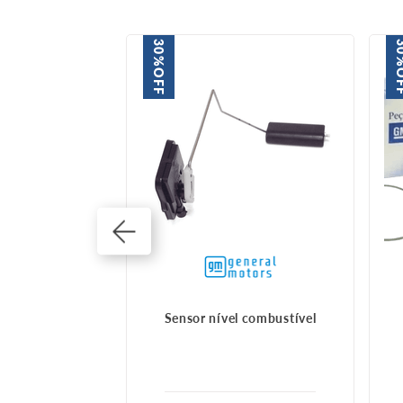
30%
3
OFF
O
ombustivel
Sensor nível combustível