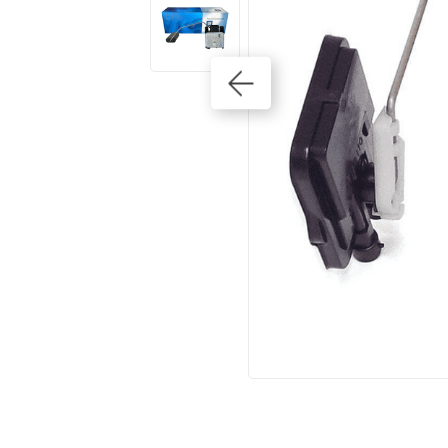
10
º
correia dentada