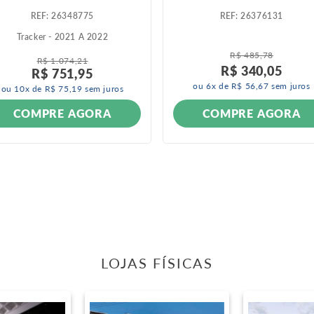
:
26348775
:
26376131
Tracker - 2021 A 2022
R$
485
,
78
R$
1
.
074
,
21
R$
340
,
05
R$
751
,
95
ou
6
x de
R$
56
,
67
sem juros
ou
10
x de
R$
75
,
19
sem juros
COMPRE AGORA
COMPRE AGORA
LOJAS FÍSICAS