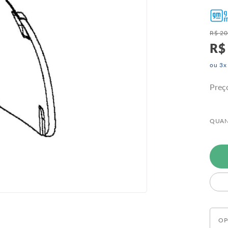
R$
20
R$
ou
3
x
Preç
QUAN
OP