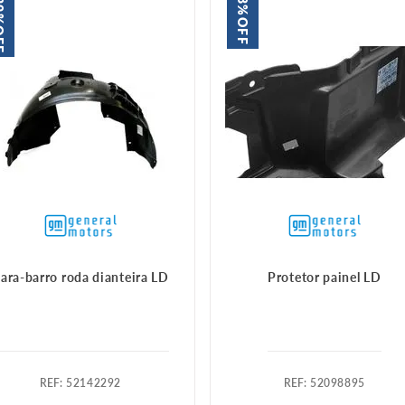
9%
8%
OFF
FF
ara-barro roda dianteira LD
Protetor painel LD
:
52142292
:
52098895