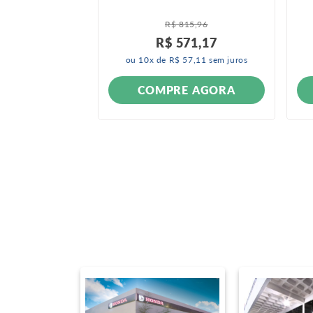
12 A 2020
 2013 A 2020
R$
815
,
96
R$
571
,
17
ou
10
x de
R$
57
,
11
sem juros
ONÍVEL
COMPRE AGORA