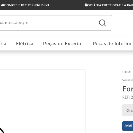
🚛COMPRE E RETIRE
GRÁTIS GO
🛍️GOIÂNIA FRETE GRÁTIS A PA
ua busca aqui
ria
Elétrica
Peças de Exterior
Peças de Interior
Vendid
For
:
Oni
MAI