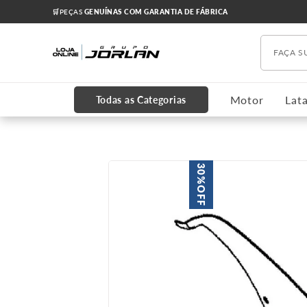
🛒PEÇAS
GENUÍNAS COM GARANTIA DE FÁBRICA
Faça s
TERMOS MAIS BUSCADOS
1
º
chevrolet
Motor
Lata
Todas as Categorias
2
º
onix
3
º
s10
4
º
motor
30%
5
º
cobalt
OFF
6
º
cruze 2012
7
º
cabeçote
8
º
kits
9
º
correia dentada