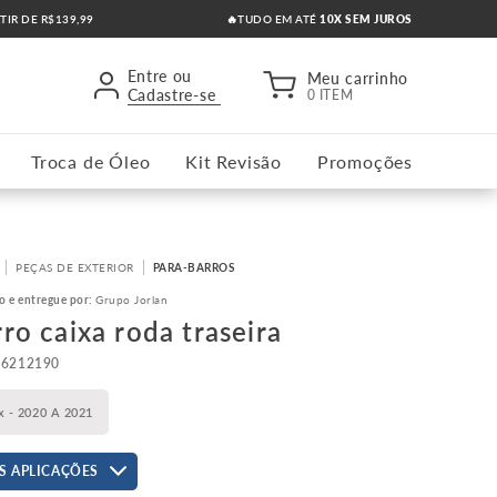
RTIR DE R$139,99
🔥TUDO EM ATÉ
10X SEM JUROS
Entre ou
Meu carrinho
Cadastre-se
0 ITEM
Troca de Óleo
Kit Revisão
Promoções
PEÇAS DE EXTERIOR
PARA-BARROS
o e entregue por:
Grupo Jorlan
ro caixa roda traseira
26212190
x - 2020 A 2021
S APLICAÇÕES