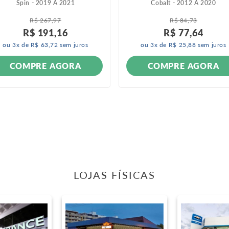
Spin - 2019 A 2021
Cobalt - 2012 A 2020
R$
267
,
97
R$
84
,
73
R$
191
,
16
R$
77
,
64
ou
3
x de
R$
63
,
72
sem juros
ou
3
x de
R$
25
,
88
sem juros
COMPRE AGORA
COMPRE AGORA
LOJAS FÍSICAS