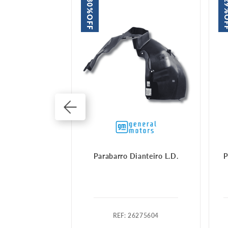
30%
2
OFF
O
 caixa
Parabarro Dianteiro L.D.
P
126446
:
26275604