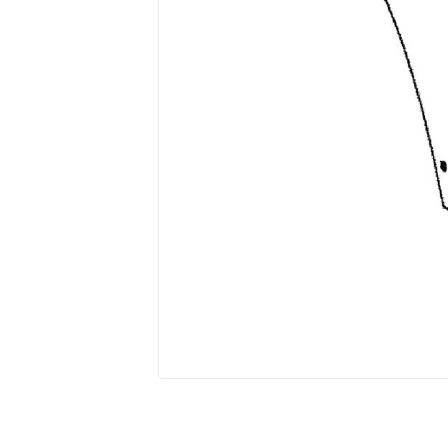
10
º
pastilha freio