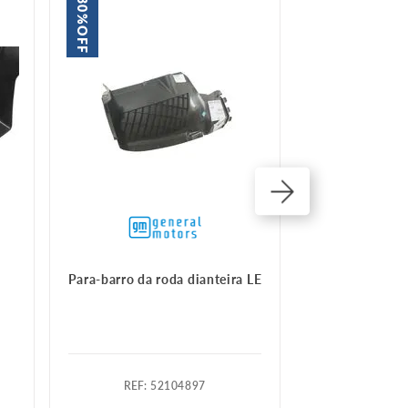
30%
30%
OFF
OFF
Para-barro da roda dianteira LE
Para-barro da r
:
52104897
:
9