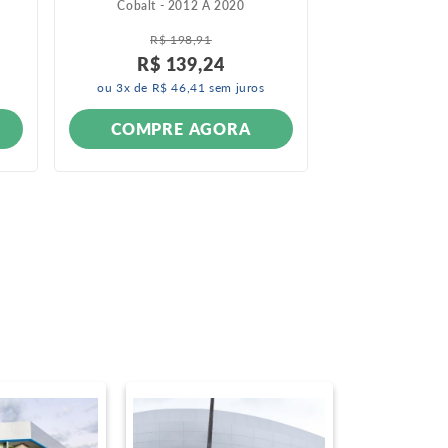
Cobalt - 2012 A 2020
Celta - 2
Prisma - 
R$
198
,
91
R$
3
R$
139
,
24
R$
2
ou
3
x de
R$
46
,
41
sem juros
ou
4
x de
R$
COMPRE AGORA
COMPR