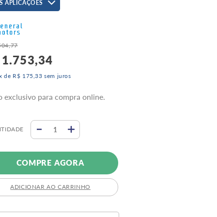
S APLICAÇÕES
504
,
77
1
.
753
,
34
x de
R$
175
,
33
sem juros
o exclusivo para compra online.
TIDADE
COMPRE AGORA
ADICIONAR AO CARRINHO