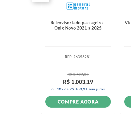
sor externo esq
Retrovisor lado passageiro -
Vid
Onix Novo 2021 a 2025
710874
:
26353981
12 A 2016
 2016 A 2016
R$
1
.
407
,
29
R$
1
.
003
,
19
ou
10
x de
R$
100
,
31
sem juros
ONÍVEL
COMPRE AGORA