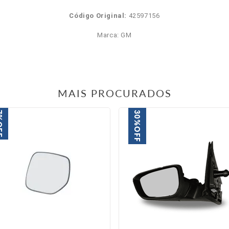
Código Original:
42597156
Marca: GM
MAIS PROCURADOS
%
30%
FF
OFF