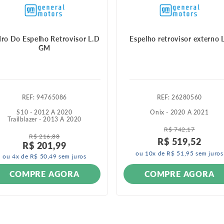
ro Do Espelho Retrovisor L.D
Espelho retrovisor externo 
GM
:
94765086
:
26280560
S10 - 2012 A 2020
Onix - 2020 A 2021
Trailblazer - 2013 A 2020
R$
742
,
17
R$
216
,
88
R$
519
,
52
R$
201
,
99
ou
10
x de
R$
51
,
95
sem juros
ou
4
x de
R$
50
,
49
sem juros
COMPRE AGORA
COMPRE AGORA