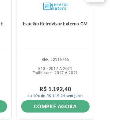
LE
Espelho Retrovisor Externo GM
Espelho retrov
:
52116766
:
4
S10 - 2017 A 2021
Cruze - 2
Trailblazer - 2017 A 2021
R$
2
.
R$
2
.
R$
1
.
192
,
40
ou
10
x de
R$
ou
10
x de
R$
119
,
24
sem juros
COMPRE AGORA
COMPR