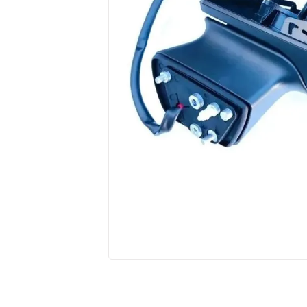
10
º
amortecedores