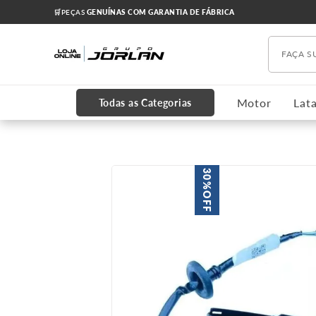
🛒PEÇAS
GENUÍNAS COM GARANTIA DE FÁBRICA
Faça s
TERMOS MAIS BUSCADOS
1
º
chevrolet
Motor
Lata
Todas as Categorias
2
º
onix
3
º
s10
4
º
motor
30%
5
º
cobalt
OFF
6
º
cruze 2012
7
º
cabeçote
8
º
kits
9
º
correia dentada