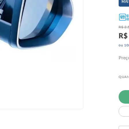
MAI
R$
2
.
R$
ou
10
Preç
QUAN