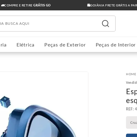
🚛COMPRE E RETIRE
GRÁTIS GO
🛍️GOIÂNIA FRETE GRÁTIS A PA
ua busca aqui
ria
Elétrica
Peças de Exterior
Peças de Interior
Vendid
Es
es
:
Cru