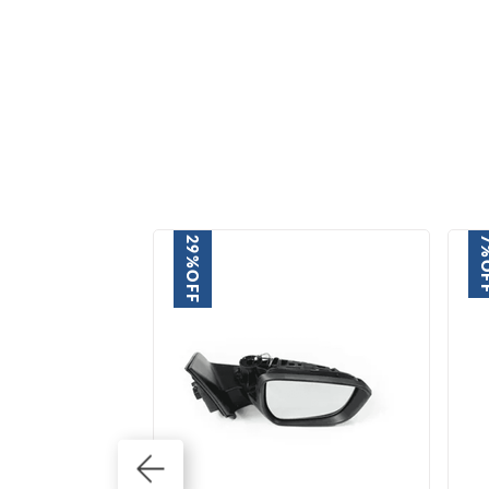
29%
7
O
OFF