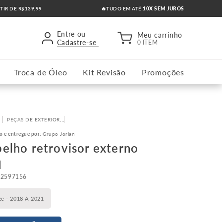
RTIR DE R$139,99
🔥TUDO EM ATÉ
10X SEM JUROS
Entre ou
Meu carrinho
Cadastre-se
0 ITEM
Troca de Óleo
Kit Revisão
Promoções
PEÇAS DE EXTERIOR
ESPELHO RETROVISOR EXTERNO
o e entregue por:
Grupo Jorlan
pelho retrovisor externo
q
42597156
ze - 2018 A 2021