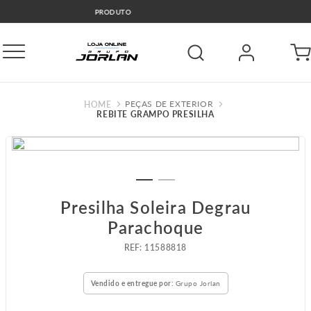
🚛COMPRE E RETIRE GRÁTIS GO
PEÇAS DE EXTERIOR
REBITE GRAMPO PRESILHA
Presilha Soleira Degrau
Parachoque
:
11588818
Vendido e entregue por:
Grupo Jorlan