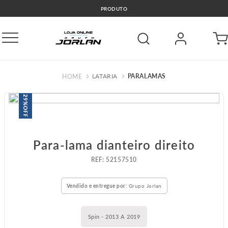
PRODUTO
LATARIA
PARALAMAS
29%
OFF
Para-lama dianteiro direito
:
52157510
Vendido e entregue por:
Grupo Jorlan
Spin - 2013 A 2019