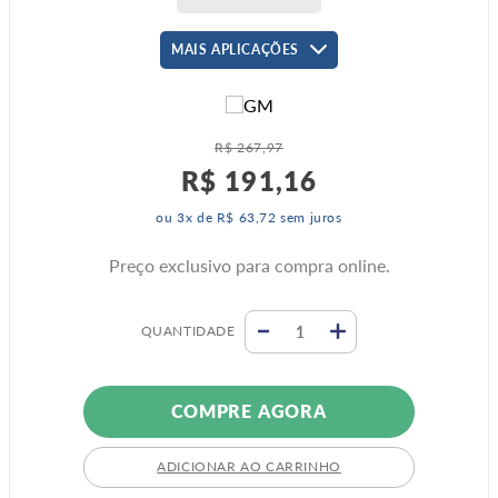
MAIS APLICAÇÕES
R$
267
,
97
R$
191
,
16
ou
3
x de
R$
63
,
72
sem juros
Preço exclusivo para compra online.
QUANTIDADE
COMPRE AGORA
ADICIONAR AO CARRINHO