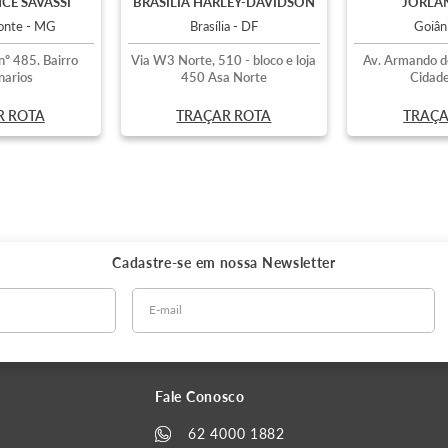
CE SAVASSI
BRASÍLIA HARLEY-DAVIDSON
JORLAN
zonte - MG
Brasília - DF
Goiân
nº 485. Bairro
Via W3 Norte, 510 - bloco e loja
Av. Armando d
narios
450 Asa Norte
Cidade
R ROTA
TRAÇAR ROTA
TRAÇA
Cadastre-se em nossa
Newsletter
Fale Conosco
62 4000 1882