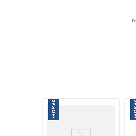
E
29%
2
OFF
O