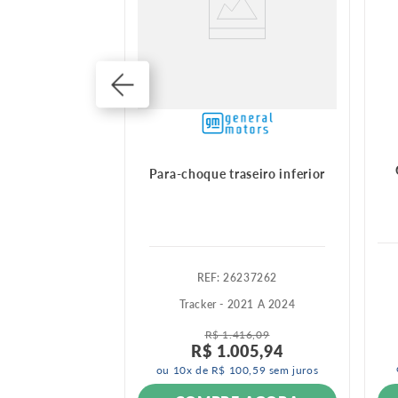
e traseiro
Para-choque traseiro inferior
460675
:
26237262
012 A 2014
Tracker - 2021 A 2024
R$
1
.
416
,
09
R$
1
.
005
,
94
ou
10
x de
R$
100
,
59
sem juros