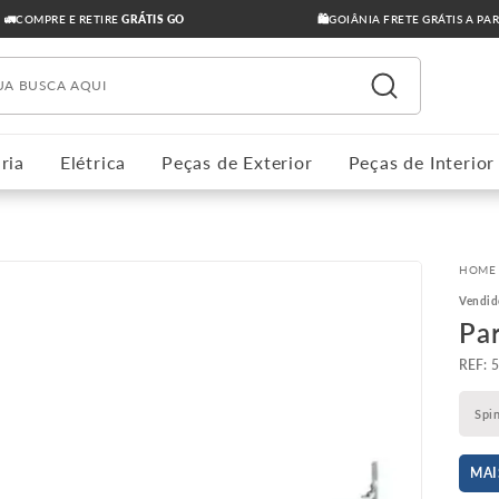
🚛COMPRE E RETIRE
GRÁTIS GO
🛍️GOIÂNIA FRETE GRÁTIS A PA
ua busca aqui
ria
Elétrica
Peças de Exterior
Peças de Interior
Vendid
Pa
:
Spi
MAI