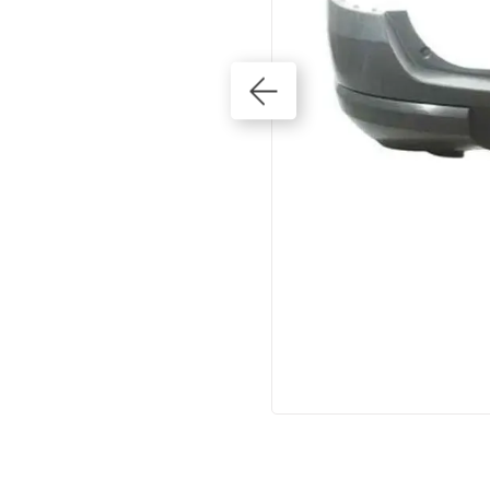
10
º
correia dentada