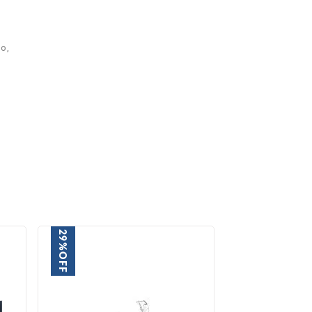
o,
.
29%
30%
OFF
OFF