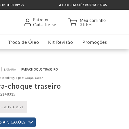
RTIR DE R$139,99
🔥TUDO EM ATÉ
10X SEM JUROS
Entre ou
Meu carrinho
Cadastre-se
0 ITEM
Troca de Óleo
Kit Revisão
Promoções
LATARIA
PARACHOQUE TRASEIRO
o e entregue por:
Grupo Jorlan
ra-choque traseiro
52148315
n - 2019 A 2021
S APLICAÇÕES