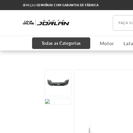
🛒PEÇAS
GENUÍNAS COM GARANTIA DE FÁBRICA
Faça s
TERMOS MAIS BUSCADOS
1
º
chevrolet
Motor
Lata
Todas as Categorias
2
º
onix
3
º
s10
4
º
motor
5
º
cobalt
6
º
cruze 2012
7
º
cabeçote
8
º
kits
9
º
oleo