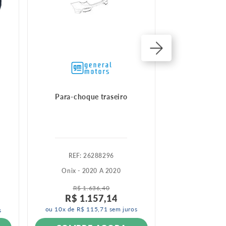
Para-choque traseiro
Para-choq
:
26288296
:
5
Onix - 2020 A 2020
Onix - 2
R$
1
.
636
,
40
R$
1
.
R$
1
.
157
,
14
R$
7
ou
10
x de
R$
115
,
71
sem juros
ou
10
x de
R$
s