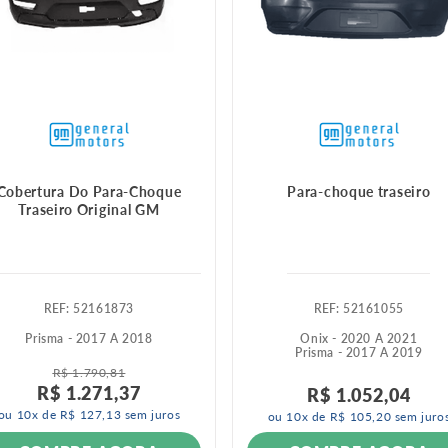
Cobertura Do Para-Choque
Para-choque traseiro
Traseiro Original GM
:
52161873
:
52161055
Prisma - 2017 A 2018
Onix - 2020 A 2021
Prisma - 2017 A 2019
R$
1
.
790
,
81
R$
1
.
271
,
37
R$
1
.
052
,
04
ou
10
x de
R$
127
,
13
sem juros
ou
10
x de
R$
105
,
20
sem juro