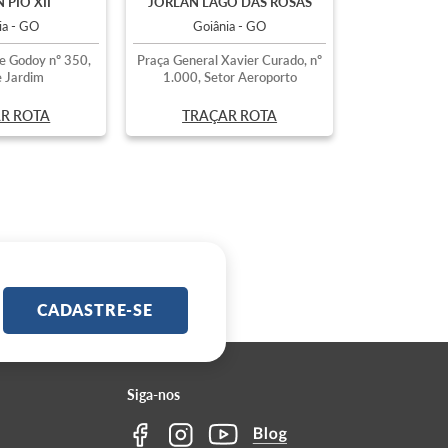
 PIO XII
JORLAN LAGO DAS ROSAS
ia - GO
Goiânia - GO
e Godoy nº 350,
Praça General Xavier Curado, nº
 Jardim
1.000, Setor Aeroporto
R ROTA
TRAÇAR ROTA
CADASTRE-SE
Siga-nos