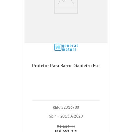
Protetor Para Barro Dianteiro Esq
:
52016700
Spin - 2013 A 2020
R$
114
,
44
R$
80
,
11