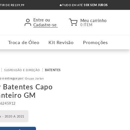
RTIR DE R$139,99
🔥TUDO EM ATÉ
10X SEM JUROS
Entre ou
Meu carrinho
Cadastre-se
0 ITEM
Troca de Óleo
Kit Revisão
Promoções
SUSPENSÃO E DIREÇÃO
BATENTES
o e entregue por:
Grupo Jorlan
r Batentes Capo
anteiro GM
26245912
x - 2020 A 2021