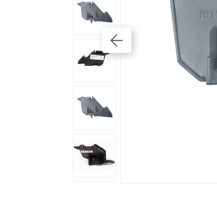
10
º
amortecedores