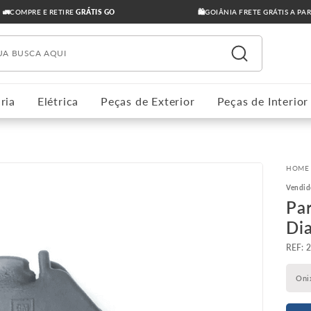
🚛COMPRE E RETIRE
GRÁTIS GO
🛍️GOIÂNIA FRETE GRÁTIS A PA
ua busca aqui
ria
Elétrica
Peças de Exterior
Peças de Interior
Vendid
Pa
Di
:
Oni