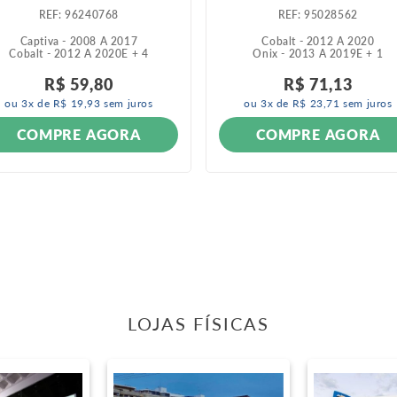
:
96240768
:
95028562
Captiva - 2008 A 2017
Cobalt - 2012 A 2020
Cobalt - 2012 A 2020
E +
4
Onix - 2013 A 2019
E +
1
R$
59
,
80
R$
71
,
13
ou
3
x de
R$
19
,
93
sem juros
ou
3
x de
R$
23
,
71
sem juros
COMPRE AGORA
COMPRE AGORA
LOJAS FÍSICAS