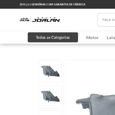
🛒PEÇAS
GENUÍNAS COM GARANTIA DE FÁBRICA
Faça s
TERMOS MAIS BUSCADOS
1
º
chevrolet
Motor
Lata
Todas as Categorias
2
º
onix
3
º
s10
4
º
motor
5
º
cobalt
6
º
correia dentada
7
º
cabeçote
8
º
cruze 2012
9
º
kits