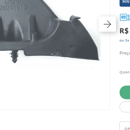
MAI
R$
ou
3
x
Preç
QUAN
OP