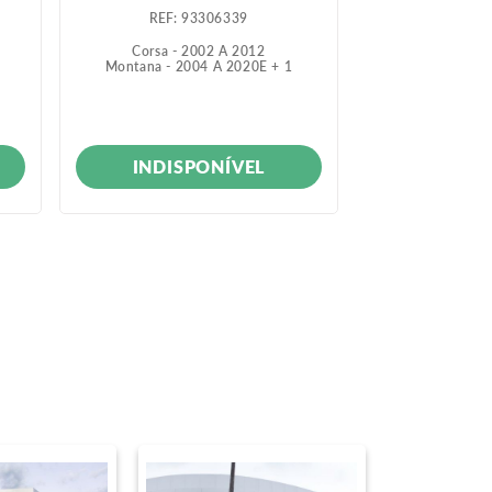
:
93306339
:
9
Corsa - 2002 A 2012
S10 - 20
Montana - 2004 A 2020
E +
1
Trailblazer 
INDISPONÍVEL
INDIS