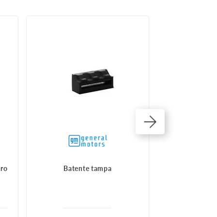
iro
Batente tampa
Batente Amorte