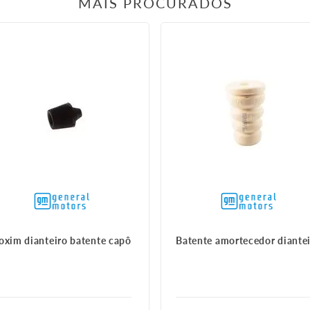
MAIS PROCURADOS
oxim dianteiro batente capô
Batente amortecedor diante