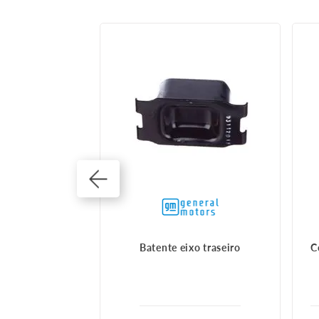
dor traseiro dir
Batente eixo traseiro
C