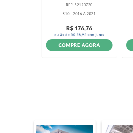
085071
:
52120720
13 A 2019
S10 - 2016 A 2021
013 A 2019
R$
176
,
76
ou
3
x de
R$
58
,
92
sem juros
ONÍVEL
COMPRE AGORA