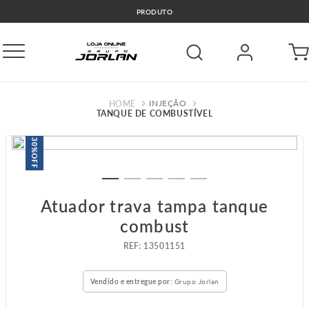
PRODUTO
INJEÇÃO
TANQUE DE COMBUSTÍVEL
30%
OFF
Atuador trava tampa tanque
combust
:
13501151
Vendido e entregue por:
Grupo Jorlan