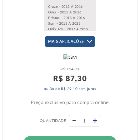
Cruze - 2012 A 2016
Onix - 2013 A 2016
Prisma - 2013 A 2016
Spin - 2015 A 2023
Onix Joy - 2017 A 2019
Prisma Joy - 2017 A 2019
Joy - 2020 A 2021
MAIS APLICAÇÕES
R$
124
,
71
R$
87
,
30
ou
3
x de
R$
29
,
10
sem juros
Preço exclusivo para compra online.
QUANTIDADE