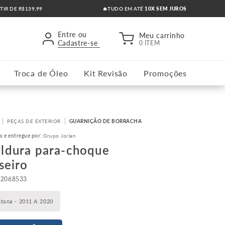
RTIR DE R$139,99
🔥TUDO EM ATÉ
10X SEM JUROS
Entre ou
Meu carrinho
Cadastre-se
0 ITEM
Troca de Óleo
Kit Revisão
Promoções
PEÇAS DE EXTERIOR
GUARNIÇÃO DE BORRACHA
o e entregue por:
Grupo Jorlan
ldura para-choque
seiro
52068533
tana - 2011 A 2020