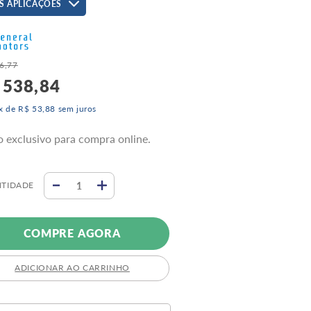
S APLICAÇÕES
6
,
77
538
,
84
x de
R$
53
,
88
sem juros
o exclusivo para compra online.
TIDADE
COMPRE AGORA
ADICIONAR AO CARRINHO