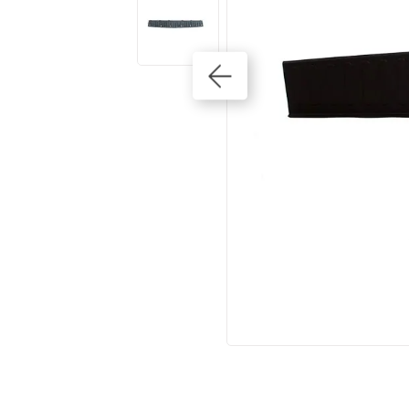
10
º
kits