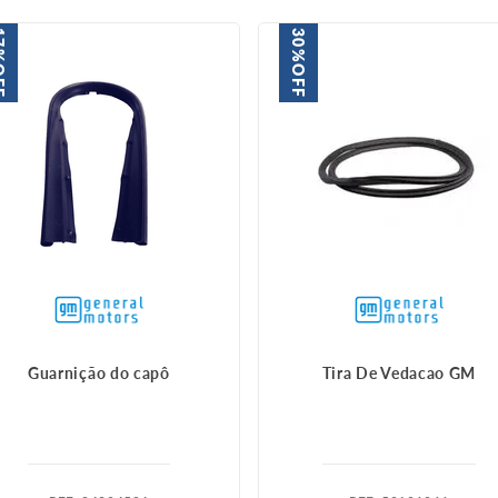
7%
30%
FF
OFF
Guarnição do capô
Tira De Vedacao GM