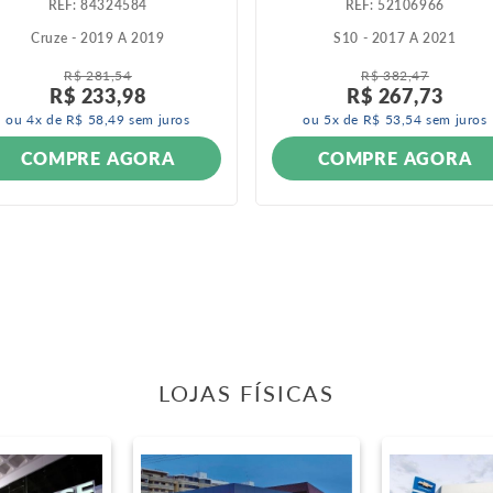
:
84324584
:
52106966
Cruze - 2019 A 2019
S10 - 2017 A 2021
R$
281
,
54
R$
382
,
47
R$
233
,
98
R$
267
,
73
ou
4
x de
R$
58
,
49
sem juros
ou
5
x de
R$
53
,
54
sem juros
COMPRE AGORA
COMPRE AGORA
LOJAS FÍSICAS