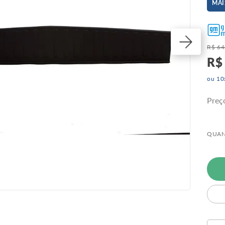
MAI
R$
64
R$
ou
10
Preç
QUAN