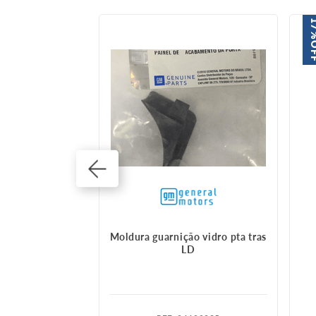
1
O
acha tampa tras
Moldura guarnição vidro pta tras
LD