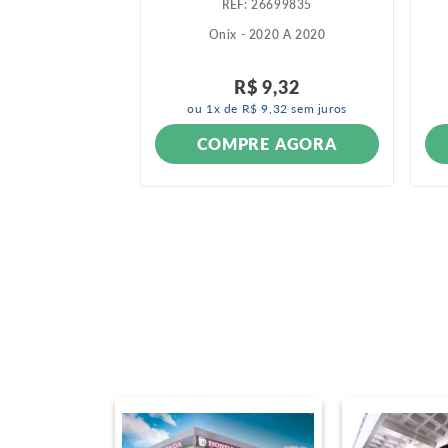
706449
:
26699835
007 A 2012
Onix - 2020 A 2020
R$
9
,
32
ou
1
x de
R$
9
,
32
sem juros
ONÍVEL
COMPRE AGORA