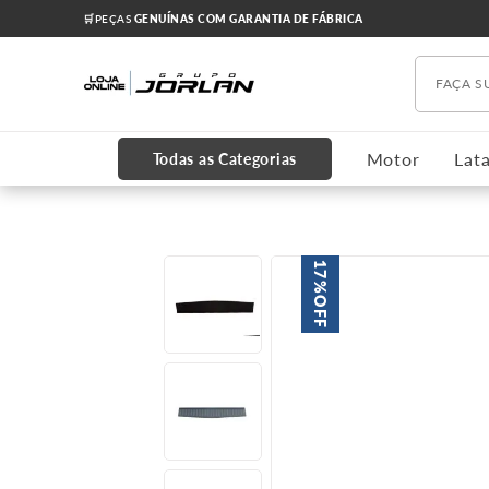
🛒PEÇAS
GENUÍNAS COM GARANTIA DE FÁBRICA
Faça s
TERMOS MAIS BUSCADOS
1
º
chevrolet
Motor
Lata
Todas as Categorias
2
º
onix
3
º
s10
4
º
motor
17%
5
º
amortecedores
OFF
6
º
grade
7
º
cruze 2012
8
º
cabeçote
9
º
cobalt