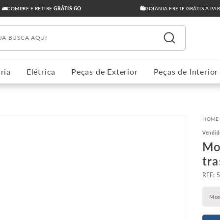
🚛COMPRE E RETIRE
GRÁTIS GO
🛍️GOIÂNIA FRETE GRÁTIS A PA
ua busca aqui
ria
Elétrica
Peças de Exterior
Peças de Interior
Vendid
Mo
tra
:
Mon