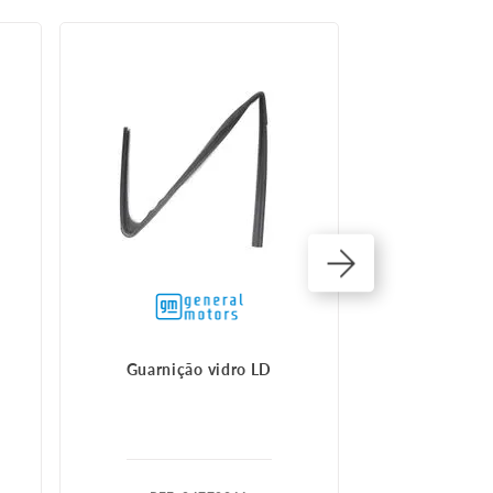
Guarnição vidro LD
Borracha Da Po