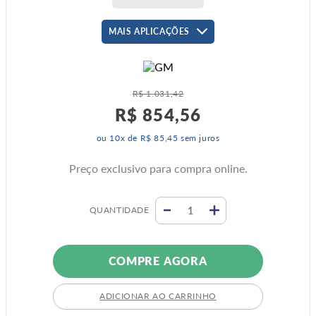
MAIS APLICAÇÕES
R$
1
.
031
,
42
R$
854
,
56
ou
10
x de
R$
85
,
45
sem juros
Preço exclusivo para compra online.
QUANTIDADE
COMPRE AGORA
ADICIONAR AO CARRINHO