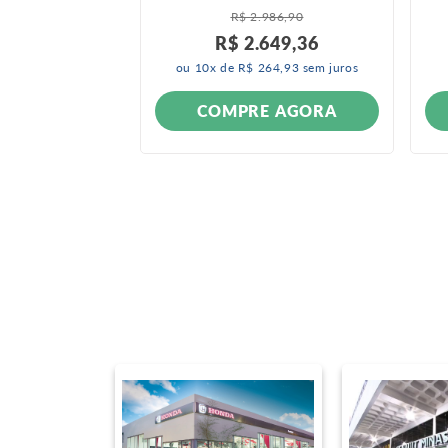
006 A 2011
R$
2
.
986
,
90
R$
2
.
649
,
36
ou
10
x de
R$
264
,
93
sem juros
ONÍVEL
COMPRE AGORA