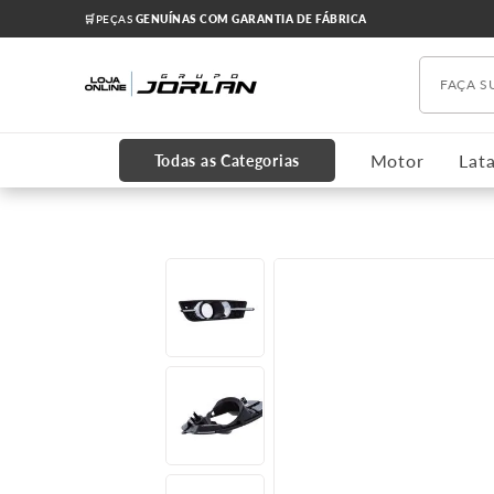
🛒PEÇAS
GENUÍNAS COM GARANTIA DE FÁBRICA
Faça s
TERMOS MAIS BUSCADOS
1
º
chevrolet
Motor
Lata
Todas as Categorias
2
º
onix
3
º
s10
4
º
motor
5
º
amortecedores
6
º
cruze 2012
7
º
grade
8
º
cobalt
9
º
cabeçote