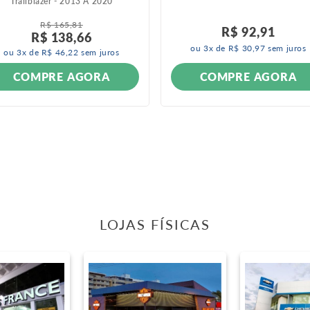
Trailblazer - 2013 A 2020
R$
165
,
81
R$
92
,
91
R$
138
,
66
ou
3
x de
R$
30
,
97
sem juros
ou
3
x de
R$
46
,
22
sem juros
COMPRE AGORA
COMPRE AGORA
LOJAS FÍSICAS