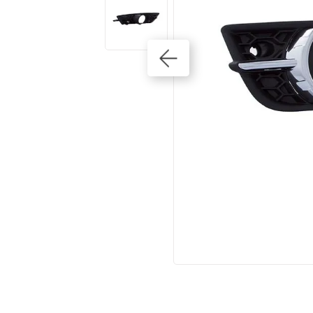
10
º
kits