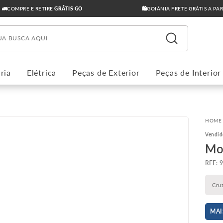
🚛COMPRE E RETIRE
GRÁTIS GO
🛍️GOIÂNIA FRETE GRÁTIS A PA
ua busca aqui
ria
Elétrica
Peças de Exterior
Peças de Interior
Vendid
Mo
:
Cru
MAI