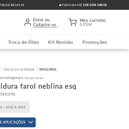
RTIR DE R$139,99
🔥TUDO EM ATÉ
10X SEM JUROS
Entre ou
Meu carrinho
Cadastre-se
0 ITEM
Troca de Óleo
Kit Revisão
Promoções
PEÇAS DE INTERIOR
MOLDURAS
o e entregue por:
Grupo Jorlan
ldura farol neblina esq
95941992
ze - 2012 A 2016
S APLICAÇÕES