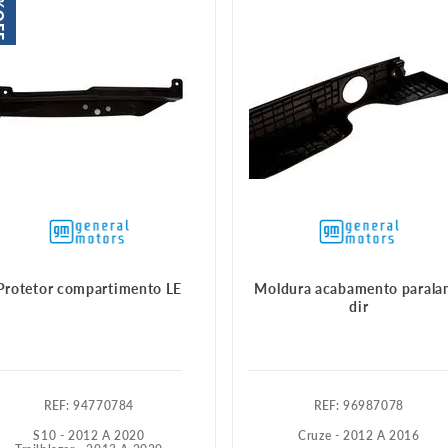
FF
Protetor compartimento LE
Moldura acabamento parala
dir
:
94770784
:
96987078
S10 - 2012 A 2020
Cruze - 2012 A 2016