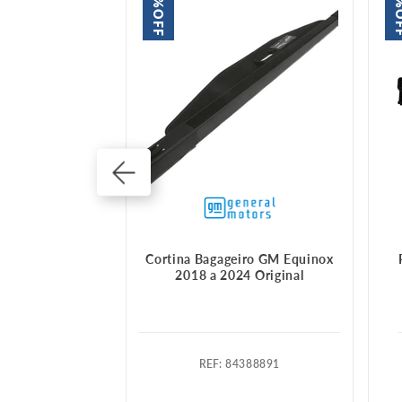
OFF
O
ador
Cortina Bagageiro GM Equinox
2018 a 2024 Original
589724
:
84388891
999 A 2011