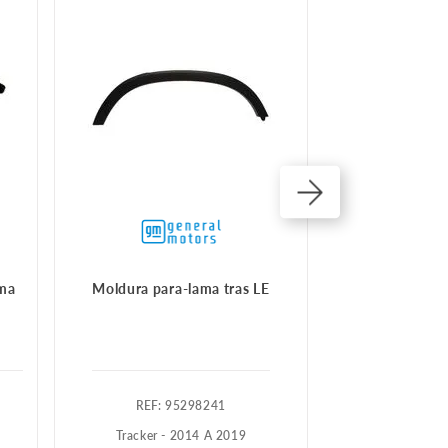
ma
Moldura para-lama tras LE
Moldura Do Far
:
95298241
:
8
Tracker - 2014 A 2019
S10 - 20