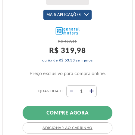
MAIS APLICAÇÕES
R$
457
,
11
R$
319
,
98
ou
6
x de
R$
53
,
33
sem juros
Preço exclusivo para compra online.
QUANTIDADE
COMPRE AGORA
ADICIONAR AO CARRINHO