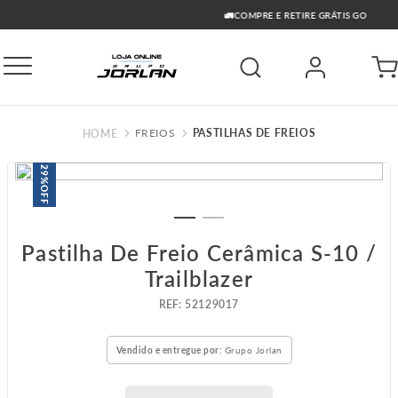
🚛COMPRE E RETIRE GRÁTIS GO
FREIOS
PASTILHAS DE FREIOS
29%
OFF
Pastilha De Freio Cerâmica S-10 /
Trailblazer
:
52129017
Vendido e entregue por:
Grupo Jorlan