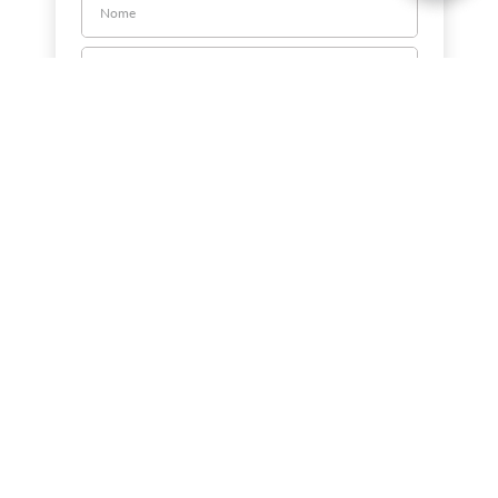
CADASTRE-SE
Sobre a Jorlan
Política de Privacidade
Política de Entrega
Nossas Lojas
Dúvidas