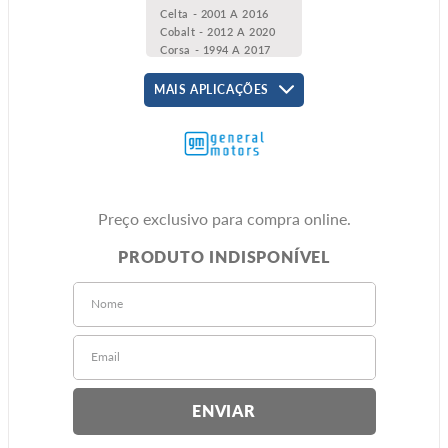
Celta - 2001 A 2016
Cobalt - 2012 A 2020
Corsa - 1994 A 2017
Meriva - 2002 A 2012
Montana - 2004 A 2020
MAIS APLICAÇÕES
Onix - 2013 A 2019
Prisma - 2007 A 2019
Vectra - 2006 A 2011
Zafira - 2001 A 2012
Preço exclusivo para compra online.
ENVIAR