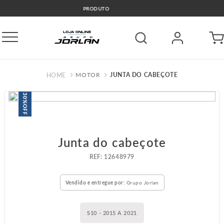
🚛COMPRE E RETIRE GRÁTIS GO
MOTOR
JUNTA DO CABEÇOTE
30%
OFF
Junta do cabeçote
:
12648979
Vendido e entregue por:
Grupo Jorlan
S10 - 2015 A 2021