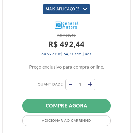
MAIS APLICAÇÕES
R$
703
,
48
R$
492
,
44
ou
9
x de
R$
54
,
71
sem juros
Preço exclusivo para compra online.
QUANTIDADE
COMPRE AGORA
ADICIONAR AO CARRINHO