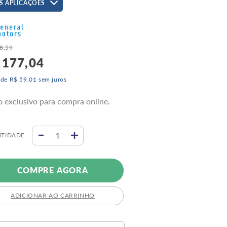
S APLICAÇÕES
8
,
59
177
,
04
 de
R$
59
,
01
sem juros
o exclusivo para compra online.
TIDADE
COMPRE AGORA
ADICIONAR AO CARRINHO