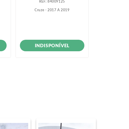
:
84009125
:
9
Cruze - 2017 A 2019
Cobalt - 
INDISPONÍVEL
INDIS