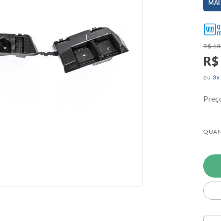
MAI
R$
18
R$
ou
3
x
Preç
QUAN