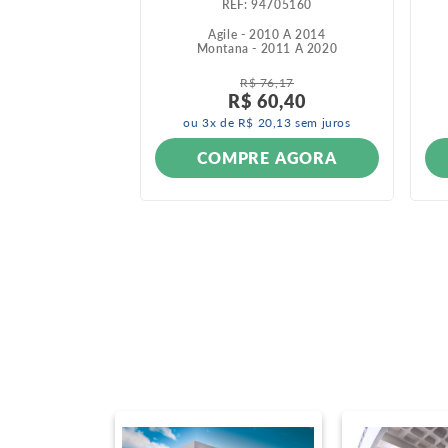
295358
:
94705160
002 A 2012
Agile - 2010 A 2014
Montana - 2011 A 2020
R$
76
,
17
R$
60
,
40
ou
3
x de
R$
20
,
13
sem juros
ONÍVEL
COMPRE AGORA