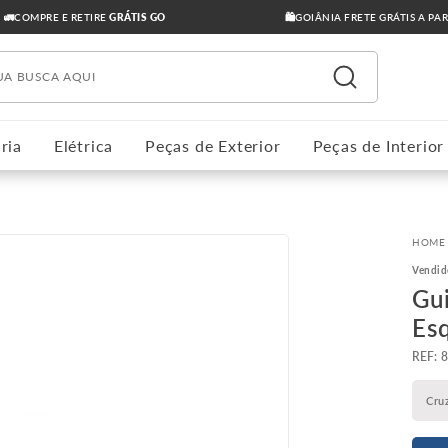
🚛COMPRE E RETIRE
GRÁTIS GO
🛍️GOIÂNIA FRETE GRÁTIS A PA
ua busca aqui
ria
Elétrica
Peças de Exterior
Peças de Interior
Vendid
Gu
Es
:
Cru