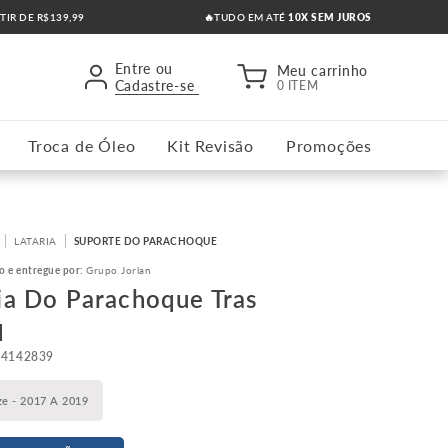
RTIR DE R$139,99
🔥TUDO EM ATÉ
10X SEM JUROS
Entre ou
Meu carrinho
Cadastre-se
0 ITEM
Troca de Óleo
Kit Revisão
Promoções
LATARIA
SUPORTE DO PARACHOQUE
o e entregue por:
Grupo Jorlan
ia Do Parachoque Tras
q
84142839
ze - 2017 A 2019