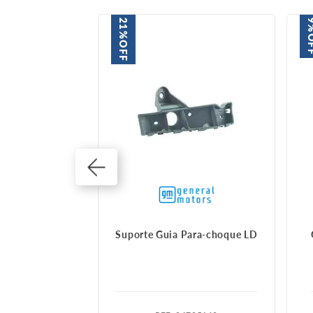
21%
9
O
OFF
que diant dir
Suporte Guia Para-choque LD