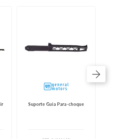
ir
Suporte Guia Para-choque
Suporte Parac