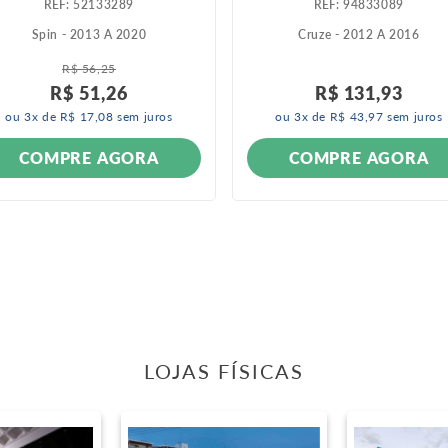
:
52133289
:
94833089
Spin - 2013 A 2020
Cruze - 2012 A 2016
R$
56
,
25
R$
51
,
26
R$
131
,
93
ou
3
x de
R$
17
,
08
sem juros
ou
3
x de
R$
43
,
97
sem juros
COMPRE AGORA
COMPRE AGORA
LOJAS FÍSICAS