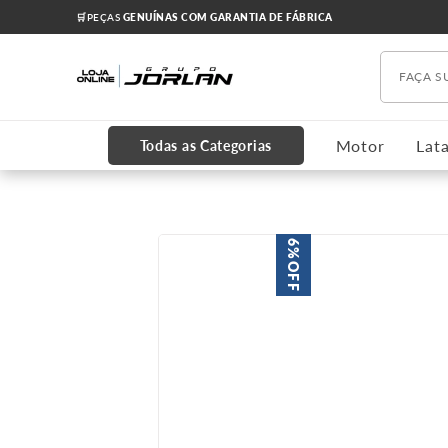
🛒PEÇAS
GENUÍNAS COM GARANTIA DE FÁBRICA
Faça s
TERMOS MAIS BUSCADOS
1
º
chevrolet
Motor
Lata
Todas as Categorias
2
º
onix
3
º
s10
4
º
motor
6%
OFF
5
º
amortecedores
6
º
oleo
7
º
grade
8
º
cruze 2012
9
º
cabeçote