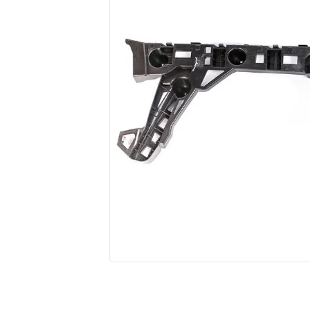
10
º
cobalt