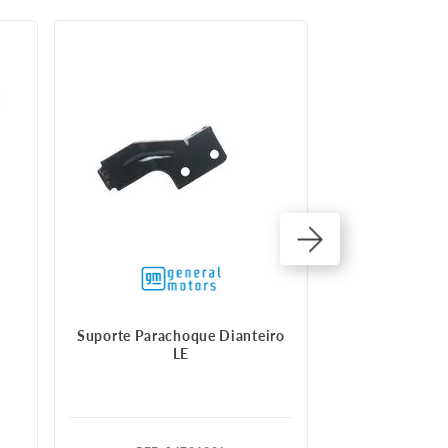
Suporte Parachoque Dianteiro
Suporte p
LE