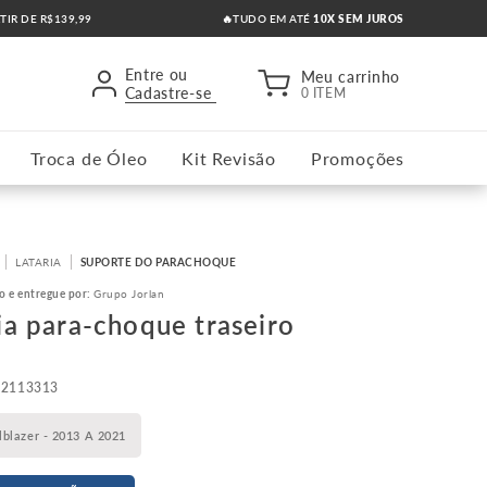
RTIR DE R$139,99
🔥TUDO EM ATÉ
10X SEM JUROS
Entre ou
Meu carrinho
Cadastre-se
0 ITEM
Troca de Óleo
Kit Revisão
Promoções
LATARIA
SUPORTE DO PARACHOQUE
o e entregue por:
Grupo Jorlan
ia para-choque traseiro
52113313
ilblazer - 2013 A 2021