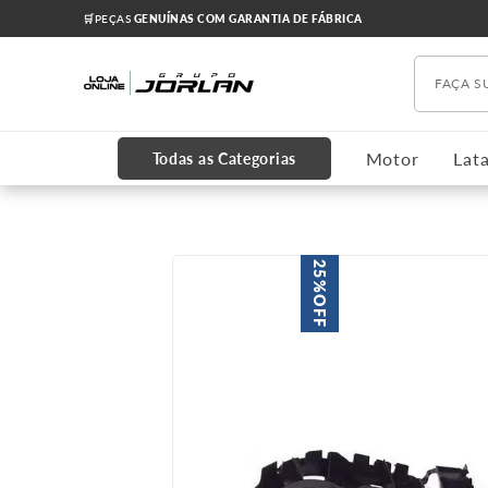
🛒PEÇAS
GENUÍNAS COM GARANTIA DE FÁBRICA
Faça s
TERMOS MAIS BUSCADOS
1
º
chevrolet
Motor
Lata
Todas as Categorias
2
º
onix
3
º
s10
4
º
motor
25%
5
º
amortecedores
OFF
6
º
grade
7
º
cruze 2012
8
º
cabeçote
9
º
cobalt