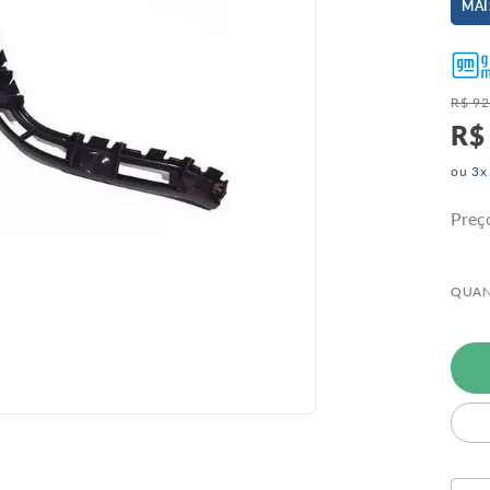
MAI
R$
92
R$
ou
3
x
Preç
QUAN