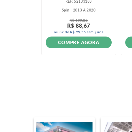
460283
:
52133183
006 A 2011
Spin - 2013 A 2020
R$
103
,
22
R$
88
,
67
ou
3
x de
R$
29
,
55
sem juros
ONÍVEL
COMPRE AGORA