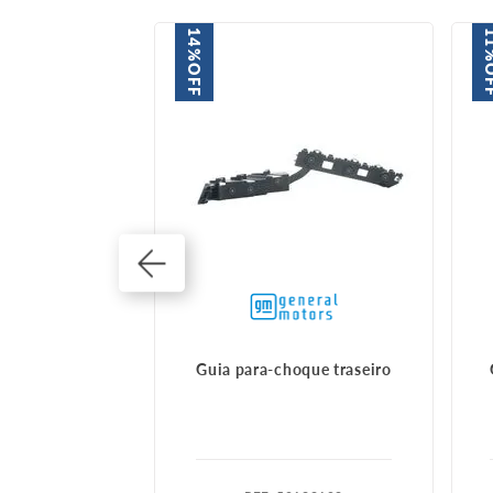
14%
1
OFF
O
que diant esq
Guia para-choque traseiro