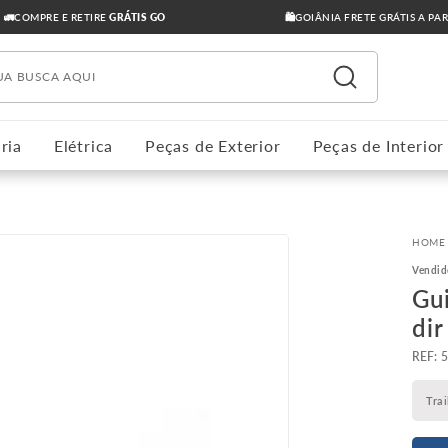
🚛COMPRE E RETIRE
GRÁTIS GO
🛍️GOIÂNIA FRETE GRÁTIS A PA
ua busca aqui
ria
Elétrica
Peças de Exterior
Peças de Interior
Vendid
Gu
dir
:
Tra