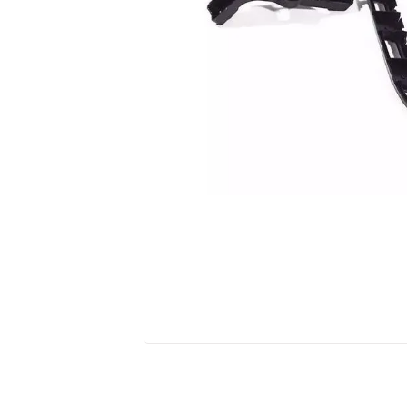
10
º
kits