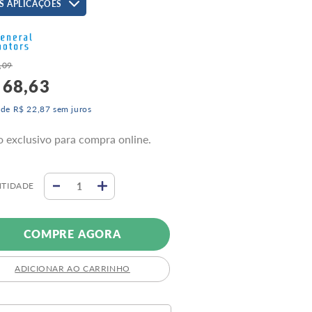
S APLICAÇÕES
,
09
68
,
63
 de
R$
22
,
87
sem juros
o exclusivo para compra online.
TIDADE
COMPRE AGORA
ADICIONAR AO CARRINHO