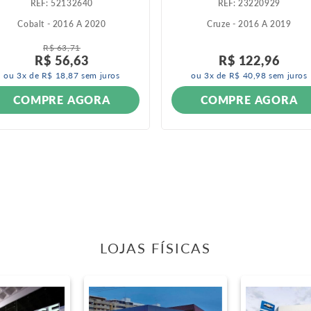
:
52132640
:
23220929
Cobalt - 2016 A 2020
Cruze - 2016 A 2019
R$
63
,
71
R$
56
,
63
R$
122
,
96
ou
3
x de
R$
18
,
87
sem juros
ou
3
x de
R$
40
,
98
sem juros
COMPRE AGORA
COMPRE AGORA
LOJAS FÍSICAS