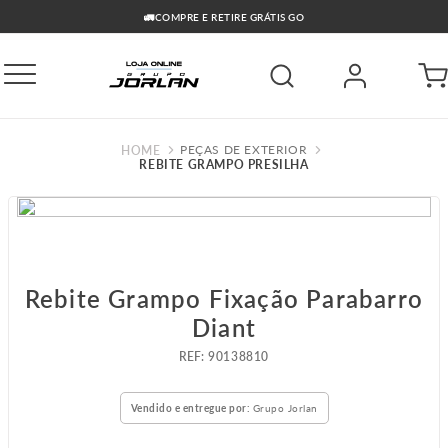
🔥PARCELAMENTO ATÉ 10X SEM JUROS NO CARTÃO
PEÇAS DE EXTERIOR
REBITE GRAMPO PRESILHA
Rebite Grampo Fixação Parabarro
Diant
:
90138810
Vendido e entregue por:
Grupo Jorlan