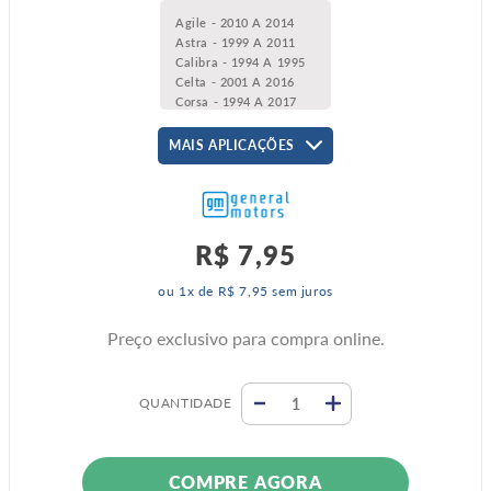
Agile - 2010 A 2014
Astra - 1999 A 2011
Calibra - 1994 A 1995
Celta - 2001 A 2016
Corsa - 1994 A 2017
Meriva - 2002 A 2012
Montana - 2004 A 2020
MAIS APLICAÇÕES
Prisma - 2007 A 2012
Tigra - 1998 A 2000
Tracker - 2001 A 2009
Vectra - 1994 A 2011
Zafira - 2001 A 2012
R$
7
,
95
Omega - 1993 A 1998
Kadett - 1989 A 1998
ou
1
x de
R$
7
,
95
sem juros
Monza - 1982 A 1996
Preço exclusivo para compra online.
QUANTIDADE
COMPRE AGORA