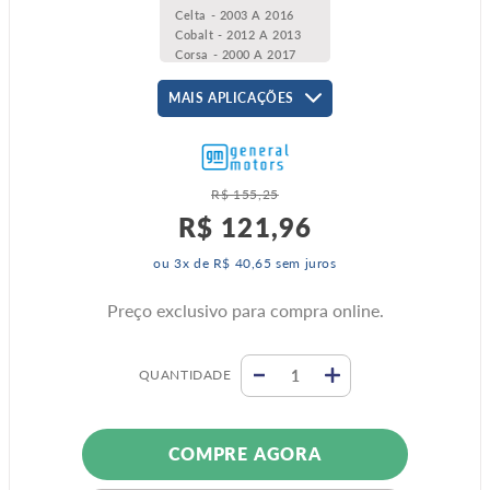
Celta - 2003 A 2016
Cobalt - 2012 A 2013
Corsa - 2000 A 2017
Meriva - 2002 A 2012
Montana - 2004 A 2013
MAIS APLICAÇÕES
Onix - 2013 A 2021
Prisma - 2007 A 2021
Spin - 2013 A 2013
Tigra - 1998 A 2000
Vectra - 2004 A 2010
R$
155
,
25
Zafira - 2001 A 2012
R$
121
,
96
ou
3
x de
R$
40
,
65
sem juros
Preço exclusivo para compra online.
QUANTIDADE
COMPRE AGORA