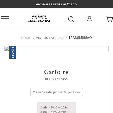
🔥PARCELAMENTO ATÉ 10X SEM JUROS NO CARTÃO
VIDROS LATERAIS
TRANSMISSÃO
21%
OFF
Garfo ré
:
94717356
Vendido e entregue por:
Grupo Jorlan
Agile - 2010 A 2014
Astra - 1999 A 2011