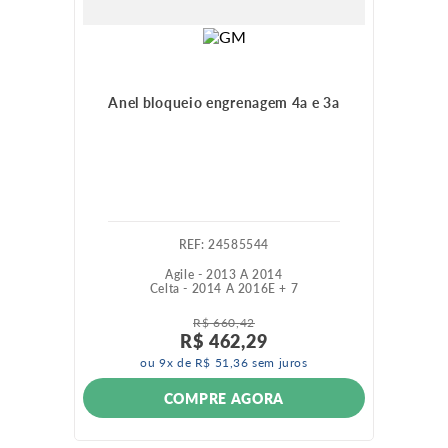
Anel bloqueio engrenagem 4a e 3a
:
24585544
Agile - 2013 A 2014
Celta - 2014 A 2016
E +
7
R$
660
,
42
R$
462
,
29
ou
9
x de
R$
51
,
36
sem juros
COMPRE AGORA