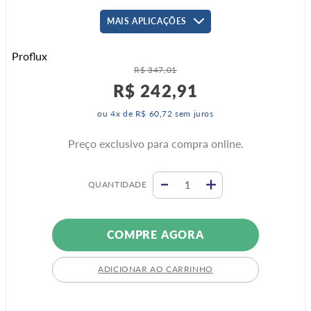
MAIS APLICAÇÕES
Proflux
R$
347
,
01
R$
242
,
91
ou
4
x de
R$
60
,
72
sem juros
Preço exclusivo para compra online.
QUANTIDADE
COMPRE AGORA
ADICIONAR AO CARRINHO