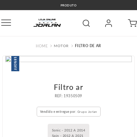
🚛COMPRE E RETIRE GRÁTIS GO
MOTOR
FILTRO DE AR
18%
OFF
Filtro ar
:
19350509
Vendido e entregue por:
Grupo Jorlan
Sonic - 2012 A 2014
Spin - 2012 A 2021