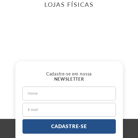
Filtro de ar
:
19347785
R$
49
,
25
ou
3
x de
R$
16
,
41
sem juros
COMPRE AGORA