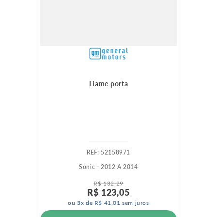
Liame porta
:
52158971
Sonic - 2012 A 2014
R$
132
,
29
R$
123
,
05
ou
3
x de
R$
41
,
01
sem juros