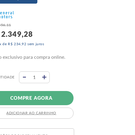
356
,
11
2
.
349
,
28
x de
R$
234
,
92
sem juros
o exclusivo para compra online.
TIDADE
COMPRE AGORA
ADICIONAR AO CARRINHO