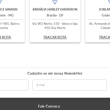
CE SAVASSI
BRASÍLIA HARLEY-DAVIDSON
JORLAN
zonte - MG
Brasília - DF
Goiân
nº 485. Bairro
Via W3 Norte, 510 - bloco e loja
Av. Armando d
narios
450 Asa Norte
Cidade
R ROTA
TRAÇAR ROTA
TRAÇA
Cadastre-se em nossa
Newsletter
Fale Conosco