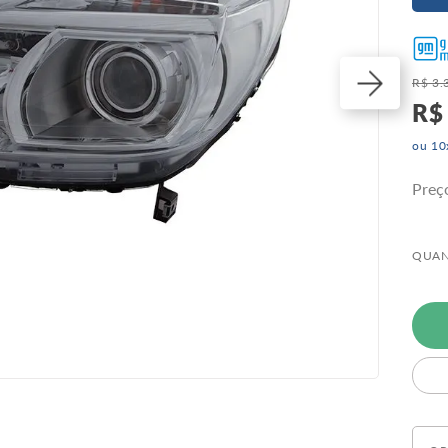
R$
3
.
R$
ou
10
Preç
QUAN