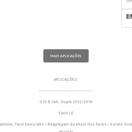
OP
MAIS APLICAÇÕES
APLICAÇÕES:
----------------------------------------
S10 B Cab. Dupla 2012/2016
Farol LE
ianteiro, farol baixo/alto / Regulagem de altura dos faróis / Exceto Or
escura)