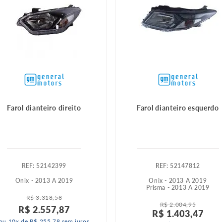
Farol dianteiro direito
Farol dianteiro esquerdo
:
52142399
:
52147812
Onix - 2013 A 2019
Onix - 2013 A 2019
Prisma - 2013 A 2019
R$
3
.
318
,
58
R$
2
.
004
,
95
R$
2
.
557
,
87
R$
1
.
403
,
47
ou
10
x de
R$
255
,
78
sem juros