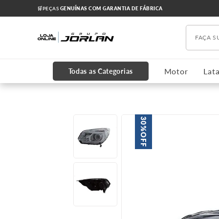
🛒PEÇAS
GENUÍNAS COM GARANTIA DE FÁBRICA
Faça s
TERMOS MAIS BUSCADOS
1
º
chevrolet
Motor
Lata
Todas as Categorias
2
º
onix
3
º
s10
4
º
motor
30%
5
º
cobalt
OFF
6
º
cruze 2012
7
º
cabeçote
8
º
kits
9
º
correia dentada