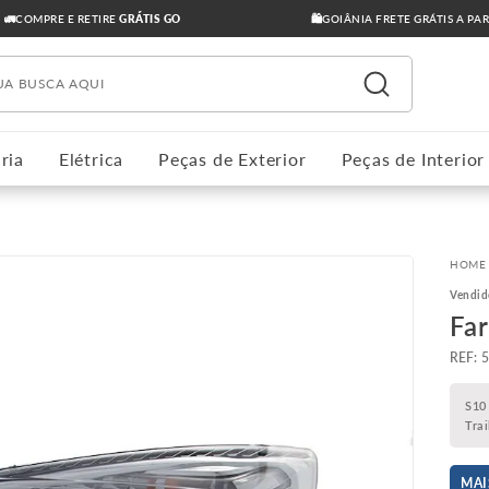
🚛COMPRE E RETIRE
GRÁTIS GO
🛍️GOIÂNIA FRETE GRÁTIS A PA
ua busca aqui
ria
Elétrica
Peças de Exterior
Peças de Interior
Vendid
Fa
:
S10
Tra
MAI