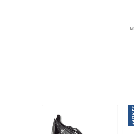
E
2
O