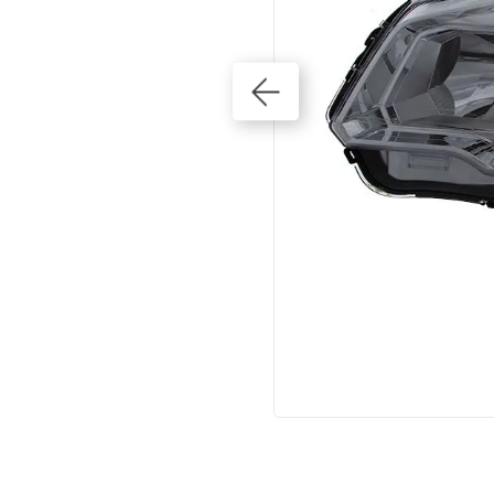
10
º
amortecedores