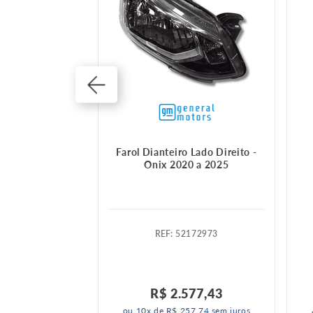
eiro direito
Farol Dianteiro Lado Direito -
Onix 2020 a 2025
371148
:
52172973
016 A 2016
R$
2
.
577
,
43
ou
10
x de
R$
257
,
74
sem juros