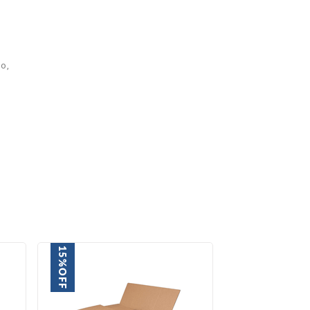
o,
.
15%
30%
OFF
OFF