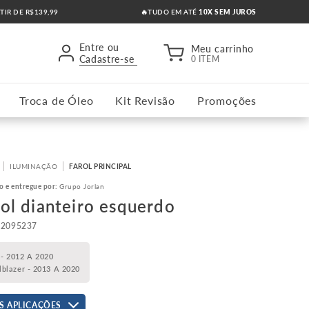
RTIR DE R$139,99
🔥TUDO EM ATÉ
10X SEM JUROS
Entre ou
Meu carrinho
Cadastre-se
0 ITEM
Troca de Óleo
Kit Revisão
Promoções
ILUMINAÇÃO
FAROL PRINCIPAL
o e entregue por:
Grupo Jorlan
rol dianteiro esquerdo
52095237
 - 2012 A 2020
ilblazer - 2013 A 2020
S APLICAÇÕES