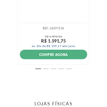
:
26397156
R$
1
.
893
,
56
R$
1
.
591
,
75
ou
10
x de
R$
159
,
17
sem juros
COMPRE AGORA
LOJAS FÍSICAS