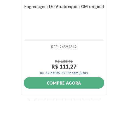
Engrenagem Do Virabrequim GM original
:
24592342
R$
158
,
96
R$
111
,
27
ou
3
x de
R$
37
,
09
sem juros
COMPRE AGORA