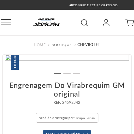
🚛COMPRE E RETIRE GRÁTIS GO
BOUTIQUE
CHEVROLET
30%
OFF
Engrenagem Do Virabrequim GM
original
:
24592342
Vendido e entregue por:
Grupo Jorlan