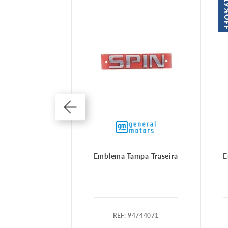
1
O
pa traseira
Emblema Tampa Traseira
E
754842
:
94744071