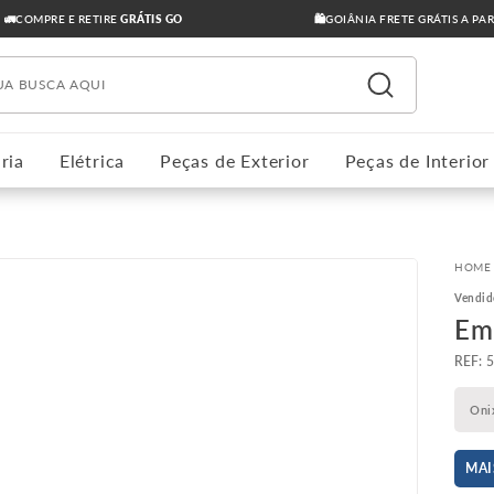
🚛COMPRE E RETIRE
GRÁTIS GO
🛍️GOIÂNIA FRETE GRÁTIS A PA
ua busca aqui
ria
Elétrica
Peças de Exterior
Peças de Interior
Vendid
Em
:
Oni
MAI