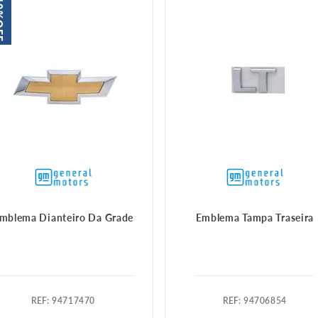
9%
FF
mblema Dianteiro Da Grade
Emblema Tampa Traseira
:
94717470
:
94706854