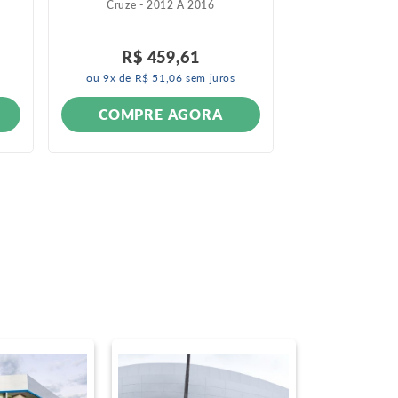
Cruze - 2012 A 2016
Blazer - 
S10 - 20
R$
459
,
61
ou
9
x de
R$
51
,
06
sem juros
INDIS
COMPRE AGORA