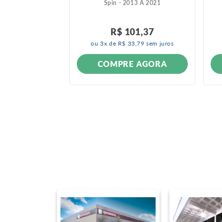
994 A 2017
Spin - 2013 A 2021
R$
101
,
37
ou
3
x de
R$
33
,
79
sem juros
ONÍVEL
COMPRE AGORA