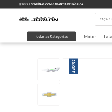
🛒PEÇAS
GENUÍNAS COM GARANTIA DE FÁBRICA
Faça s
TERMOS MAIS BUSCADOS
1
º
chevrolet
Motor
Lata
Todas as Categorias
2
º
onix
3
º
s10
4
º
motor
2%
OFF
5
º
cobalt
6
º
correia dentada
7
º
cabeçote
8
º
cruze 2012
9
º
kits