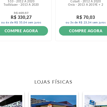
S10 - 2012 A 2020
Cobalt - 2012 A 2020
Trailblazer - 2013 A 2020
Onix - 2013 A 2019
E +
2
R$
405
,
57
R$
330
,
27
R$
70
,
03
ou
6
x de
R$
55
,
04
sem juros
ou
3
x de
R$
23
,
34
sem juros
COMPRE AGORA
COMPRE AGORA
LOJAS FÍSICAS