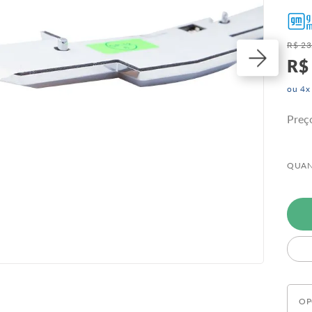
R$
23
R$
ou
4
x
Preç
QUAN
OP