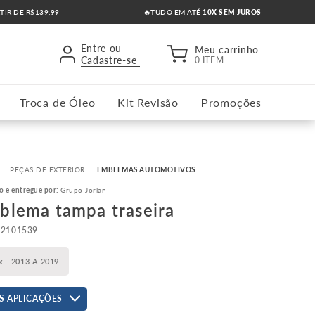
RTIR DE R$139,99
🔥TUDO EM ATÉ
10X SEM JUROS
Entre ou
Meu carrinho
Cadastre-se
0 ITEM
Troca de Óleo
Kit Revisão
Promoções
PEÇAS DE EXTERIOR
EMBLEMAS AUTOMOTIVOS
o e entregue por:
Grupo Jorlan
blema tampa traseira
52101539
x - 2013 A 2019
S APLICAÇÕES