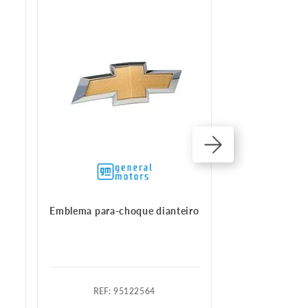
Emblema para-choque dianteiro
Emblema lat
:
95122564
:
9