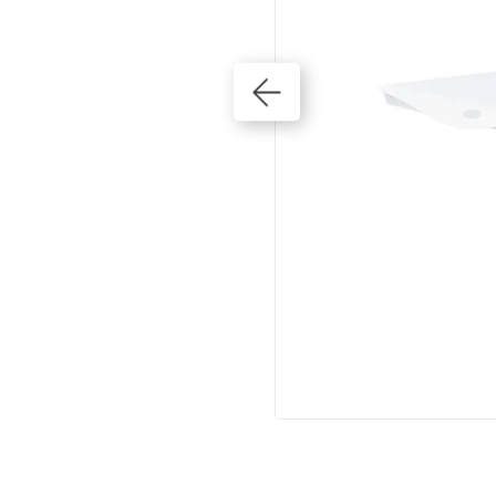
10
º
pastilha freio