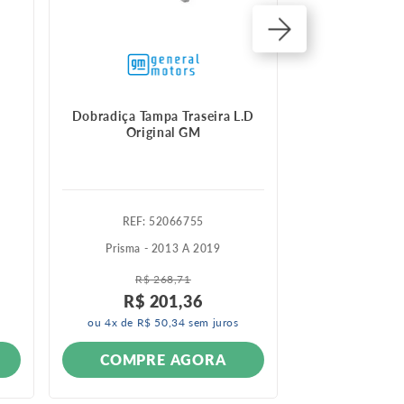
Dobradiça Tampa Traseira L.D
Dobradiça tam
Original GM
:
52066755
:
9
Prisma - 2013 A 2019
Corsa - 2
Meriva - 20
R$
268
,
71
R$
201
,
36
ou
4
x de
R$
50
,
34
sem juros
INDIS
COMPRE AGORA