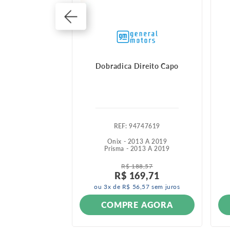
pa Tras L.D GM
Dobradica Direito Capo
458793
:
94747619
012 A 2014
Onix - 2013 A 2019
Prisma - 2013 A 2019
R$
188
,
57
R$
169
,
71
ou
3
x de
R$
56
,
57
sem juros
ONÍVEL
COMPRE AGORA