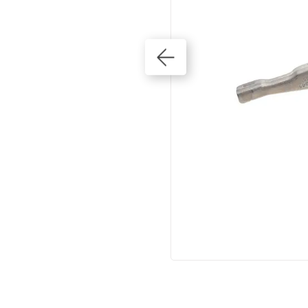
10
º
kits