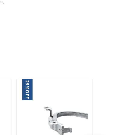
o,
.
25%
OFF