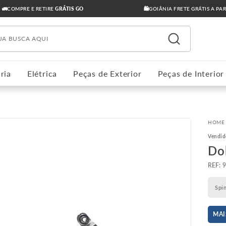
🚛COMPRE E RETIRE
GRÁTIS GO
🛍️GOIÂNIA FRETE GRÁTIS A PA
ua busca aqui
ria
Elétrica
Peças de Exterior
Peças de Interior
Vendid
Do
:
Spi
MAI