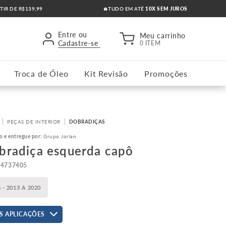
RTIR DE R$139,99
🔥TUDO EM ATÉ
10X SEM JUROS
Entre ou
Meu carrinho
Cadastre-se
0 ITEM
Troca de Óleo
Kit Revisão
Promoções
PEÇAS DE INTERIOR
DOBRADIÇAS
o e entregue por:
Grupo Jorlan
bradiça esquerda capô
94737405
n - 2013 A 2020
S APLICAÇÕES