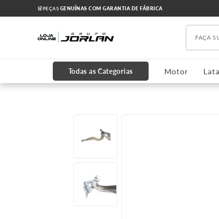
🛒PEÇAS
GENUÍNAS COM GARANTIA DE FÁBRICA
Faça s
TERMOS MAIS BUSCADOS
1
º
chevrolet
Motor
Lata
Todas as Categorias
2
º
onix
3
º
s10
4
º
motor
5
º
amortecedores
6
º
grade
7
º
cruze 2012
8
º
cabeçote
9
º
cobalt