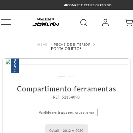
🚛COMPRE E RETIRE GRÁTIS GO
PEÇAS DE INTERIOR
PORTA OBJETOS
26%
OFF
Compartimento ferramentas
:
52134090
Vendido e entregue por:
Grupo Jorlan
Cobalt - 2012 A 2020