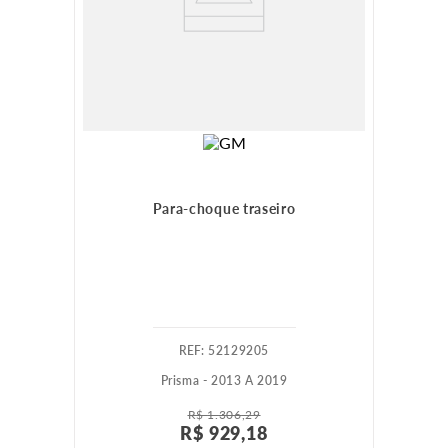
Para-choque traseiro
:
52129205
Prisma - 2013 A 2019
R$
1
.
306
,
29
R$
929
,
18