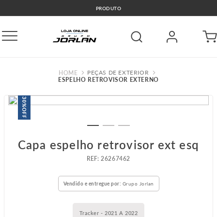
🚛COMPRE E RETIRE GRÁTIS GO
PEÇAS DE EXTERIOR
ESPELHO RETROVISOR EXTERNO
30%
OFF
Capa espelho retrovisor ext esq
:
26267462
Vendido e entregue por:
Grupo Jorlan
Tracker - 2021 A 2022