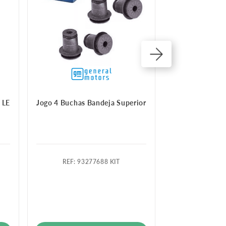
 LE
Jogo 4 Buchas Bandeja Superior
Kit Buchas Co
Barra Estabi
:
93277688 KIT
:
Kit - 93