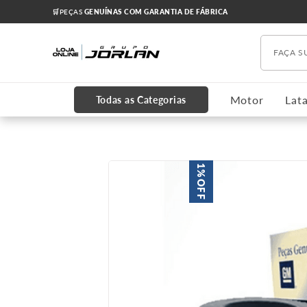
🛒PEÇAS
GENUÍNAS COM GARANTIA DE FÁBRICA
Faça s
TERMOS MAIS BUSCADOS
1
º
chevrolet
Motor
Lata
Todas as Categorias
2
º
onix
3
º
s10
4
º
motor
1%
OFF
5
º
amortecedores
6
º
oleo
7
º
grade
8
º
cruze 2012
9
º
cabeçote