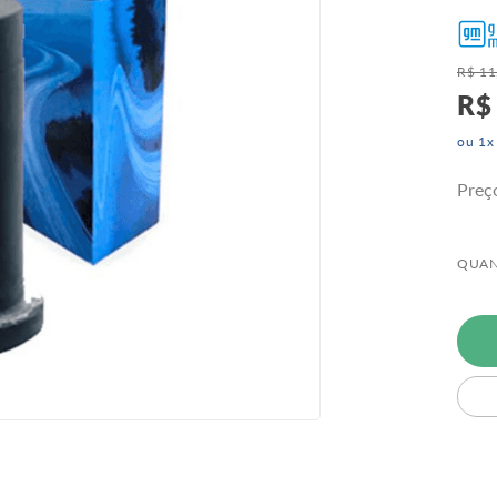
R$
11
R$
ou
1
x
Preç
QUAN