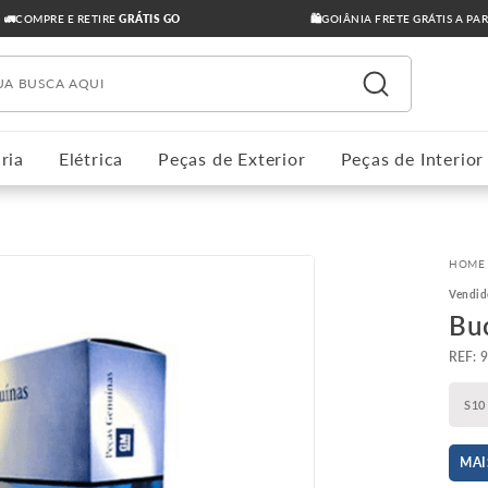
🚛COMPRE E RETIRE
GRÁTIS GO
🛍️GOIÂNIA FRETE GRÁTIS A PA
ua busca aqui
ria
Elétrica
Peças de Exterior
Peças de Interior
Vendid
Bu
:
S10
MAI