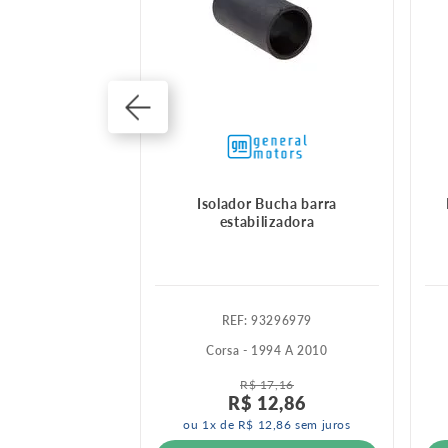
stabilizadora
Isolador Bucha barra
estabilizadora
223176
:
93296979
001 A 2012
Corsa - 1994 A 2010
R$
17
,
16
R$
12
,
86
ou
1
x de
R$
12
,
86
sem juros