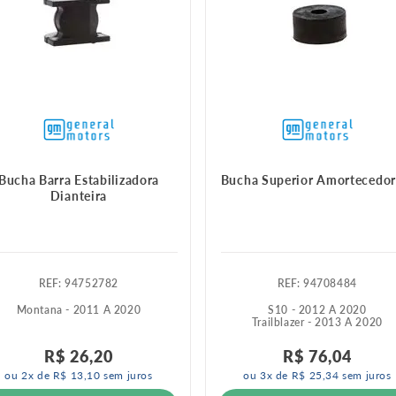
Bucha Barra Estabilizadora
Bucha Superior Amortecedor
Dianteira
:
94752782
:
94708484
Montana - 2011 A 2020
S10 - 2012 A 2020
Trailblazer - 2013 A 2020
R$
26
,
20
R$
76
,
04
ou
2
x de
R$
13
,
10
sem juros
ou
3
x de
R$
25
,
34
sem juros