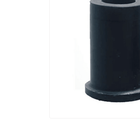
10
º
cobalt