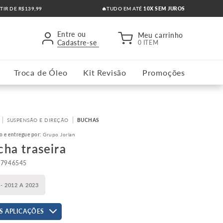
RTIR DE R$139,99
🔥TUDO EM ATÉ
10X SEM JUROS
Entre ou
Meu carrinho
Cadastre-se
0 ITEM
Troca de Óleo
Kit Revisão
Promoções
SUSPENSÃO E DIREÇÃO
BUCHAS
o e entregue por:
Grupo Jorlan
cha traseira
97946545
 - 2012 A 2023
S APLICAÇÕES