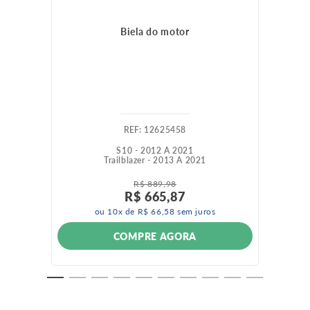
Biela do motor
:
12625458
S10 - 2012 A 2021
Trailblazer - 2013 A 2021
R$
889
,
98
R$
665
,
87
ou
10
x de
R$
66
,
58
sem juros
COMPRE AGORA