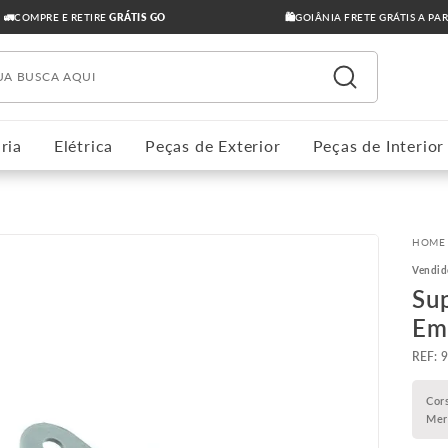
🚛COMPRE E RETIRE
GRÁTIS GO
🛍️GOIÂNIA FRETE GRÁTIS A PA
ua busca aqui
ria
Elétrica
Peças de Exterior
Peças de Interior
Vendid
Su
Em
:
Cor
Mer