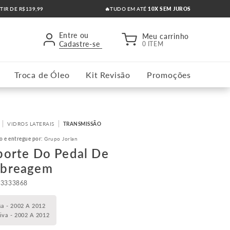
RTIR DE R$139,99
🔥TUDO EM ATÉ
10X SEM JUROS
Entre ou
Meu carrinho
Cadastre-se
0 ITEM
Troca de Óleo
Kit Revisão
Promoções
VIDROS LATERAIS
TRANSMISSÃO
o e entregue por:
Grupo Jorlan
porte Do Pedal De
breagem
93333868
sa - 2002 A 2012
iva - 2002 A 2012