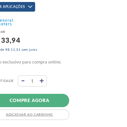
S APLICAÇÕES
,
68
33
,
94
 de
R$
11
,
31
sem juros
o exclusivo para compra online.
TIDADE
COMPRE AGORA
ADICIONAR AO CARRINHO