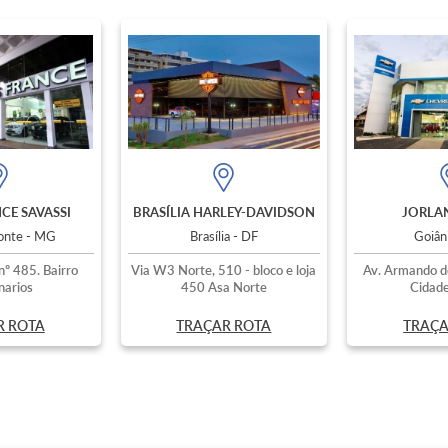
CE SAVASSI
BRASÍLIA HARLEY-DAVIDSON
JORLAN
zonte - MG
Brasília - DF
Goiân
nº 485. Bairro
Via W3 Norte, 510 - bloco e loja
Av. Armando d
narios
450 Asa Norte
Cidade
R ROTA
TRAÇAR ROTA
TRAÇA