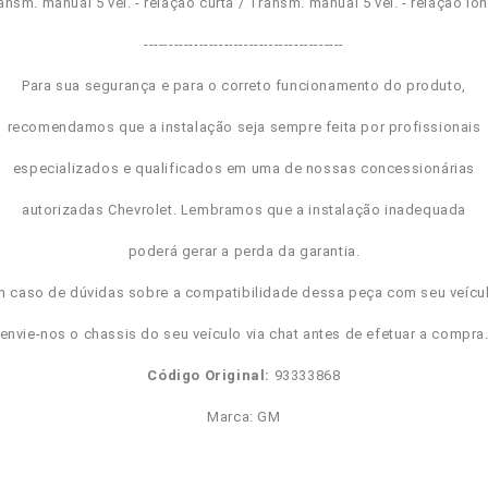
ansm. manual 5 vel. - relação curta / Transm. manual 5 vel. - relação lo
----------------------------------------
Para sua segurança e para o correto funcionamento do produto,
recomendamos que a instalação seja sempre feita por profissionais
especializados e qualificados em uma de nossas concessionárias
autorizadas Chevrolet. Lembramos que a instalação inadequada
poderá gerar a perda da garantia.
m caso de dúvidas sobre a compatibilidade dessa peça com seu veícul
envie-nos o chassis do seu veículo via chat antes de efetuar a compra
Código Original:
93333868
Marca: GM