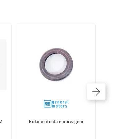
GM
Rolamento da embreagem
Cilindro 
embr