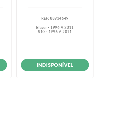
:
88934649
:
9
Blazer - 1996 A 2011
Tracker - 
S10 - 1996 A 2011
INDISPONÍVEL
INDIS