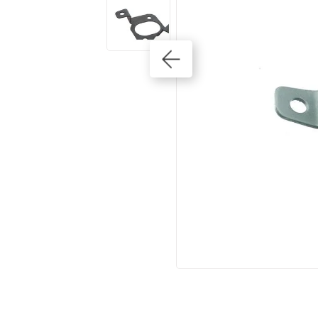
10
º
cobalt