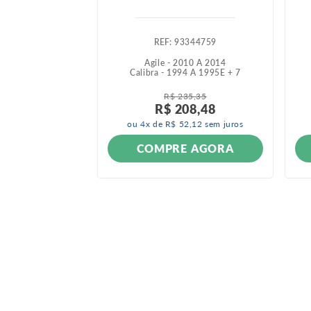
260512
:
93344759
015 A 2021
Agile - 2010 A 2014
 A 2020
E +
3
Calibra - 1994 A 1995
E +
7
R$
235
,
35
R$
208
,
48
ou
4
x de
R$
52
,
12
sem juros
ONÍVEL
COMPRE AGORA