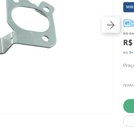
MAI
R$
34
R$
ou
3
x
Preç
QUAN