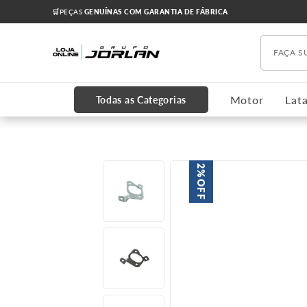
🛒PEÇAS
GENUÍNAS COM GARANTIA DE FÁBRICA
Faça s
TERMOS MAIS BUSCADOS
1
º
chevrolet
Motor
Lata
Todas as Categorias
2
º
onix
3
º
s10
4
º
motor
2%
OFF
5
º
amortecedores
6
º
oleo
7
º
grade
8
º
cruze 2012
9
º
cabeçote