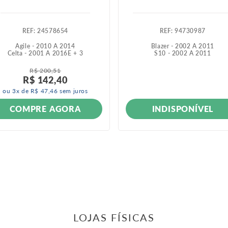
:
24578654
:
94730987
Agile - 2010 A 2014
Blazer - 2002 A 2011
Celta - 2001 A 2016
E +
3
S10 - 2002 A 2011
R$
200
,
51
R$
142
,
40
ou
3
x de
R$
47
,
46
sem juros
INDISPONÍVEL
COMPRE AGORA
LOJAS FÍSICAS