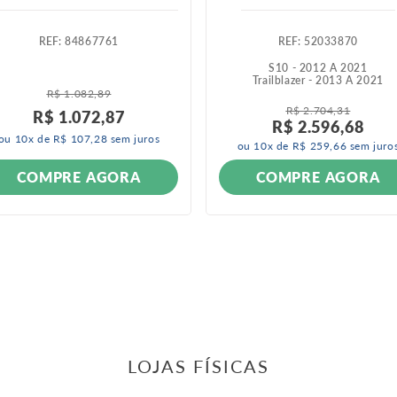
:
84867761
:
52033870
S10 - 2012 A 2021
Trailblazer - 2013 A 2021
R$
1
.
082
,
89
R$
2
.
704
,
31
R$
1
.
072
,
87
R$
2
.
596
,
68
ou
10
x de
R$
107
,
28
sem juros
ou
10
x de
R$
259
,
66
sem juro
COMPRE AGORA
COMPRE AGORA
LOJAS FÍSICAS