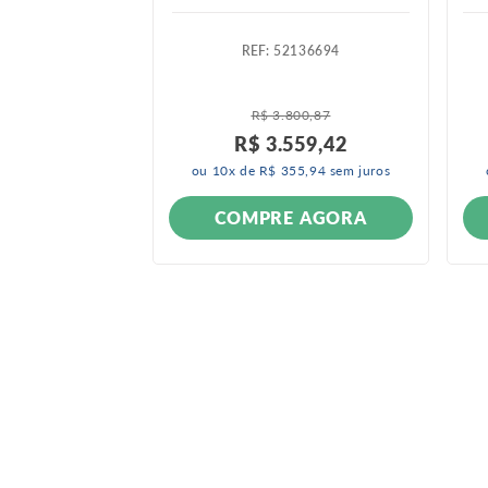
264083
:
52136694
006 A 2011
R$
3
.
800
,
87
R$
3
.
559
,
42
ou
10
x de
R$
355
,
94
sem juros
ONÍVEL
COMPRE AGORA