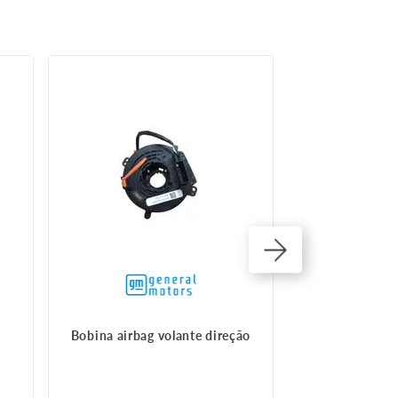
16%
OFF
Bobina airbag volante direção
Bolsa do air