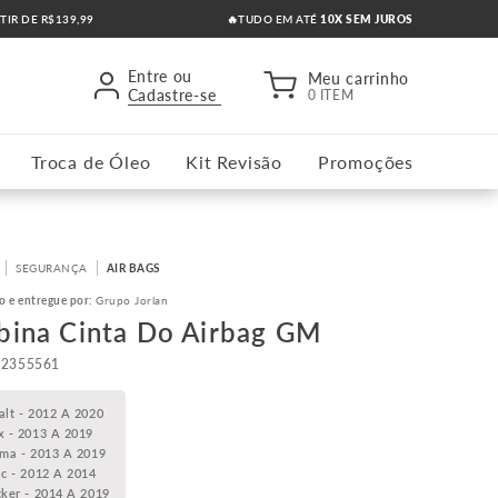
RTIR DE R$139,99
🔥TUDO EM ATÉ
10X SEM JUROS
Entre ou
Meu carrinho
Cadastre-se
0 ITEM
Troca de Óleo
Kit Revisão
Promoções
SEGURANÇA
AIR BAGS
o e entregue por:
Grupo Jorlan
bina Cinta Do Airbag GM
42355561
alt - 2012 A 2020
x - 2013 A 2019
sma - 2013 A 2019
ic - 2012 A 2014
cker - 2014 A 2019