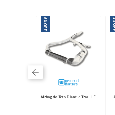
6%
1
OFF
O
cto lateral
Airbag do Teto Diant. e Tras. L.E.