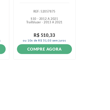
:
52057875
:
5
S10 - 2012 A 2021
Onix - 2
Trailblazer - 2013 A 2021
Prisma - 
R$
2
.
R$
510
,
33
R$
2
.
s
ou
10
x de
R$
51
,
03
sem juros
ou
10
x de
R$
COMPRE AGORA
COMPR