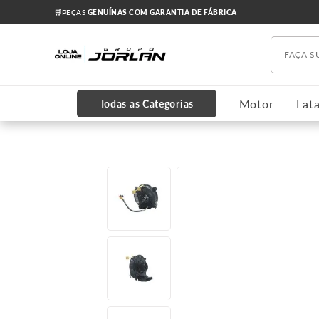
🛒PEÇAS
GENUÍNAS COM GARANTIA DE FÁBRICA
Faça s
TERMOS MAIS BUSCADOS
1
º
chevrolet
Motor
Lata
Todas as Categorias
2
º
onix
3
º
s10
4
º
motor
5
º
cobalt
6
º
cruze 2012
7
º
cabeçote
8
º
kits
9
º
correia dentada