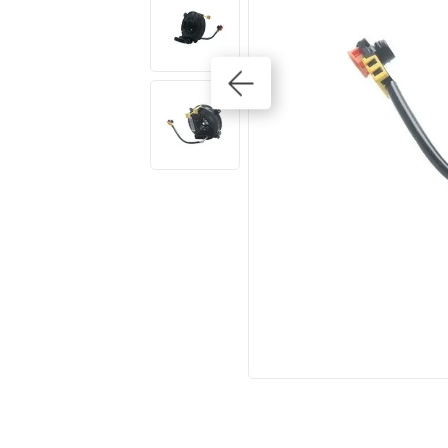
10
º
amortecedores