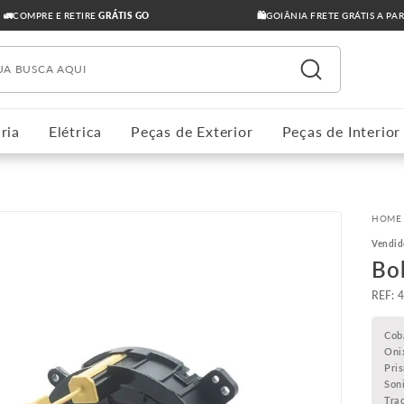
🚛COMPRE E RETIRE
GRÁTIS GO
🛍️GOIÂNIA FRETE GRÁTIS A PA
ua busca aqui
ria
Elétrica
Peças de Exterior
Peças de Interior
Vendid
Bo
:
Cob
Oni
Pri
Son
Tra