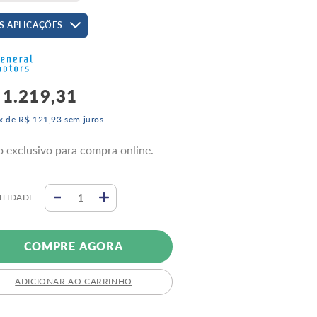
S APLICAÇÕES
1
.
219
,
31
x de
R$
121
,
93
sem juros
o exclusivo para compra online.
TIDADE
COMPRE AGORA
ADICIONAR AO CARRINHO