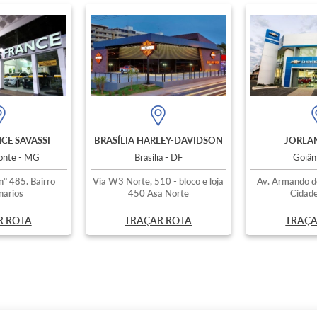
CE SAVASSI
BRASÍLIA HARLEY-DAVIDSON
JORLAN
zonte - MG
Brasília - DF
Goiân
nº 485. Bairro
Via W3 Norte, 510 - bloco e loja
Av. Armando d
narios
450 Asa Norte
Cidade
R ROTA
TRAÇAR ROTA
TRAÇA