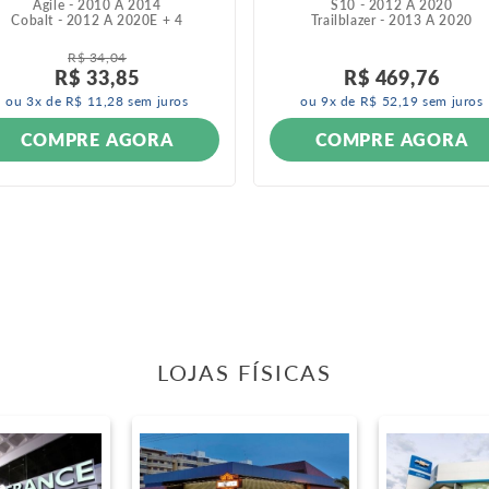
Agile - 2010 A 2014
S10 - 2012 A 2020
Cobalt - 2012 A 2020
E +
4
Trailblazer - 2013 A 2020
R$
34
,
04
R$
33
,
85
R$
469
,
76
ou
3
x de
R$
11
,
28
sem juros
ou
9
x de
R$
52
,
19
sem juros
COMPRE AGORA
COMPRE AGORA
LOJAS FÍSICAS