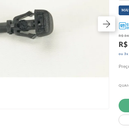
Spi
MAI
R$
34
R$
ou
3
x
Preç
QUAN