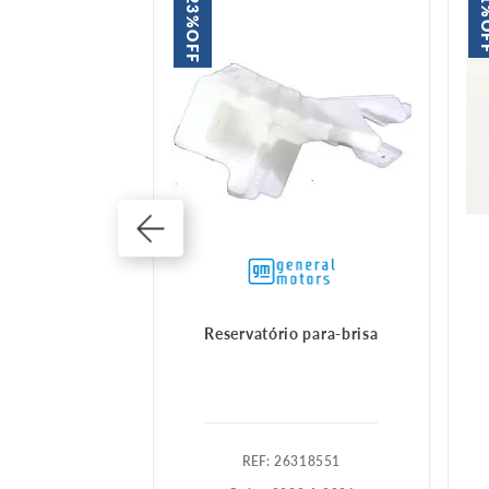
23%
1
O
OFF
vatório água
Reservatório para-brisa
585762
:
26318551