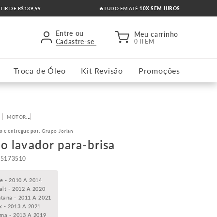
RTIR DE R$139,99
🔥TUDO EM ATÉ
10X SEM JUROS
Entre ou
Meu carrinho
Cadastre-se
0 ITEM
Troca de Óleo
Kit Revisão
Promoções
MOTOR
RESERVATÓRIO DO LIMPADOR DE PARA-BRISA
o e entregue por:
Grupo Jorlan
o lavador para-brisa
15173510
le - 2010 A 2014
alt - 2012 A 2020
tana - 2011 A 2021
x - 2013 A 2021
sma - 2013 A 2019