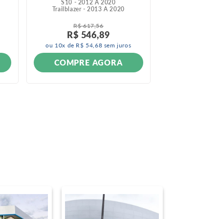
S10 - 2012 A 2020
Camaro - 
Trailblazer - 2013 A 2020
Cobalt - 20
R$
617
,
56
R$
1
R$
546
,
89
R$
1
ou
10
x de
R$
54
,
68
sem juros
ou
3
x de
R$
COMPRE AGORA
COMPR