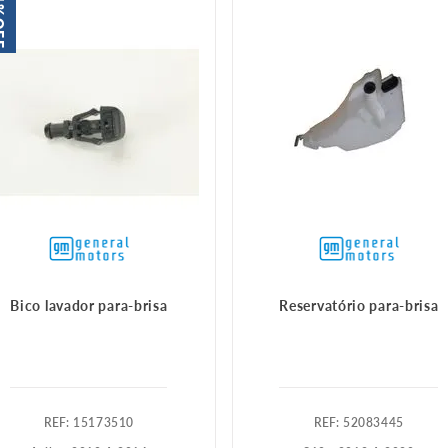
%
FF
Bico lavador para-brisa
Reservatório para-brisa
:
15173510
:
52083445