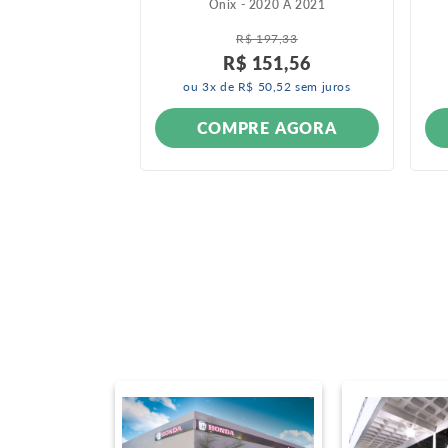
999 A 2011
Onix - 2020 A 2021
 A 2012
E +
3
R$
197
,
33
R$
151
,
56
ou
3
x de
R$
50
,
52
sem juros
ONÍVEL
COMPRE AGORA