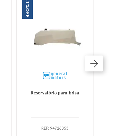
11%
30%
OFF
OFF
Reservatório para-brisa
Tampa reservat
:
94726353
:
1