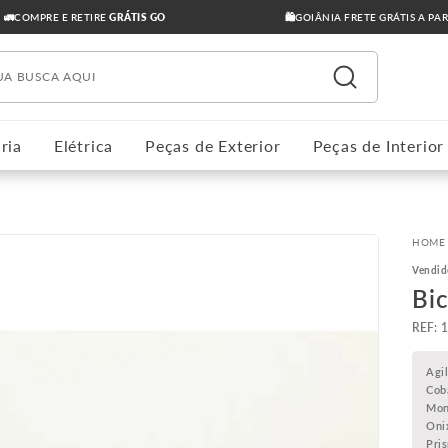
🚛COMPRE E RETIRE
GRÁTIS GO
🛍️GOIÂNIA FRETE GRÁTIS A PA
ua busca aqui
ria
Elétrica
Peças de Exterior
Peças de Interior
Vendid
Bic
:
Agi
Cob
Mon
Oni
Pri