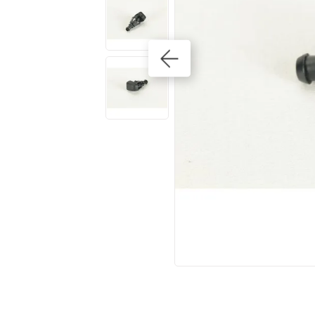
10
º
kits