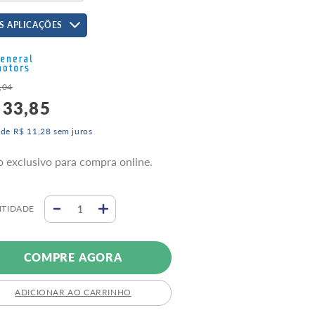
n - 2013 A 2021
S APLICAÇÕES
,
04
33
,
85
 de
R$
11
,
28
sem juros
o exclusivo para compra online.
TIDADE
COMPRE AGORA
ADICIONAR AO CARRINHO