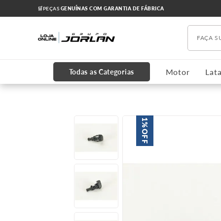
🛒PEÇAS
GENUÍNAS COM GARANTIA DE FÁBRICA
Faça s
TERMOS MAIS BUSCADOS
1
º
chevrolet
Motor
Lata
Todas as Categorias
2
º
onix
3
º
s10
4
º
motor
1%
OFF
5
º
amortecedores
6
º
grade
7
º
cruze 2012
8
º
cabeçote
9
º
cobalt