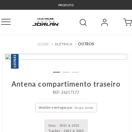
🚛COMPRE E RETIRE GRÁTIS GO
ELÉTRICA
OUTROS
18%
OFF
Antena compartimento traseiro
:
26217177
Vendido e entregue por:
Grupo Jorlan
Onix - 2021 A 2021
Tracker - 2021 A 2021